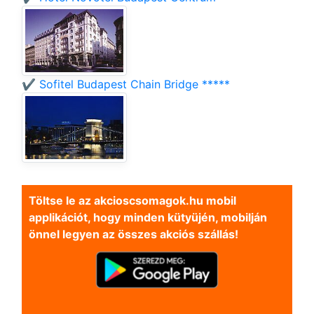
✔️ Sofitel Budapest Chain Bridge *****
Töltse le az akcioscsomagok.hu mobil
applikációt, hogy minden kütyüjén, mobilján
önnel legyen az összes akciós szállás!