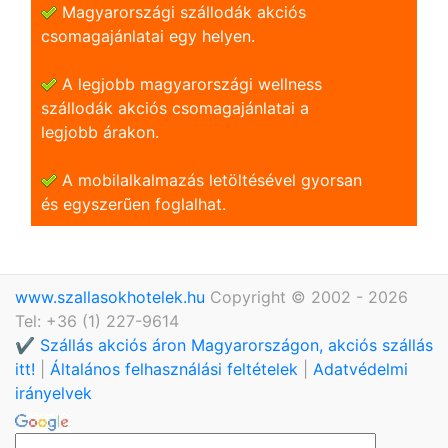
Magyarországi szállodák akciós
csomagajánlatai egy helyen.
A legjobb magyarországi wellness
szállodák akciós csomagajánlatai a
legjobb árakon.
A mobilalkalmazás letöltésével gyorsan
és egyszerũen foglalhat.
www.szallasokhotelek.hu
Copyright © 2002 - 2026
Tel: +36 (1) 227-9614
✔️ Szállás akciós áron Magyarországon, akciós szállás
itt!
|
Általános felhasználási feltételek
|
Adatvédelmi
irányelvek