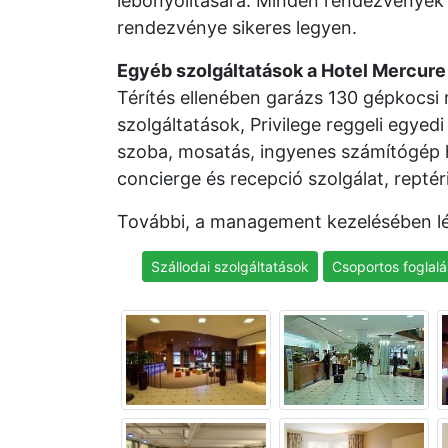
lebonyolítására. Minden rendezvények
rendezvénye sikeres legyen.
Egyéb szolgáltatások a Hotel Mercur
Térítés ellenében garázs 130 gépkocsi 
szolgáltatások, Privilege reggeli egyedi
szoba, mosatás, ingyenes számítógép h
concierge és recepció szolgálat, reptér
További, a management kezelésében 
Szállodai szolgáltatások
Csoportos foglalá