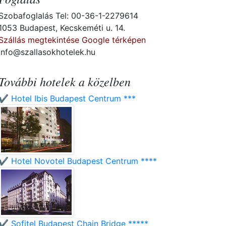
Szobafoglalás Tel: 00-36-1-2279614
1053 Budapest, Kecskeméti u. 14.
Szállás megtekintése Google térképen
info@szallasokhotelek.hu
További hotelek a közelben
✔️ Hotel Ibis Budapest Centrum ***
✔️ Hotel Novotel Budapest Centrum ****
✔️ Sofitel Budapest Chain Bridge *****