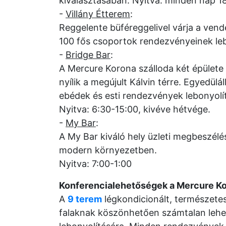
kiválasztásában. Nyitva: minden nap 18
-
Villány Étterem
:
Reggelente büféreggelivel várja a vend
100 fős csoportok rendezvényeinek le
-
Bridge Bar
:
A Mercure Korona szálloda két épülete 
nyílik a megújult Kálvin térre. Egyedülál
ebédek és esti rendezvények lebonyolí
Nyitva: 6:30-15:00, kivéve hétvége.
-
My Bar
:
A My Bar kiváló hely üzleti megbeszélé
modern környezetben.
Nyitva: 7:00-1:00
Konferencialehetőségek a Mercure Ko
A
9 terem
légkondicionált, természetes
falaknak köszönhetően számtalan lehe