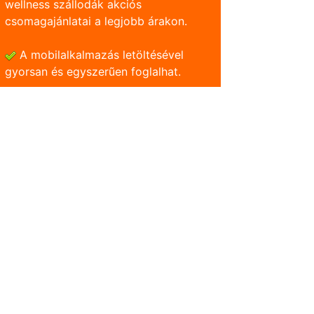
wellness szállodák akciós
csomagajánlatai a legjobb árakon.
A mobilalkalmazás letöltésével
gyorsan és egyszerũen foglalhat.