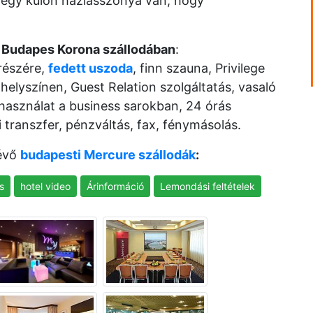
 egy külön háziasszonya van, hogy
e Budapes Korona szállodában
:
részére,
fedett uszoda
, finn szauna, Privilege
 helyszínen, Guest Relation szolgáltatás, vasaló
asználat a business sarokban, 24 órás
i transzfer, pénzváltás, fax, fénymásolás.
lévő
budapesti Mercure szállodák
:
s
hotel video
Árinformáció
Lemondási feltételek