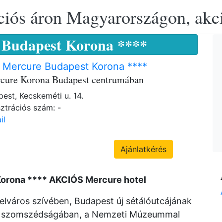
ciós áron Magyarországon, akció
 Budapest Korona ****
 Mercure Budapest Korona ****
cure Korona Budapest centrumában
est, Kecskeméti u. 14.
ztrációs szám: -
il
Ajánlatkérés
Korona **** AKCIÓS Mercure hotel
belváros szívében, Budapest új sétálóutcájának
tca szomszédságában, a Nemzeti Múzeummal