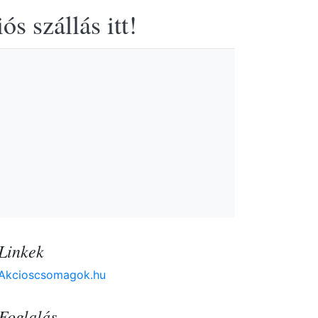
s szállás itt!
Linkek
Akcioscsomagok.hu
Foglalás