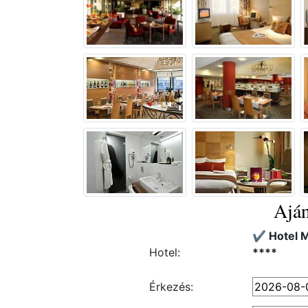
Aján
✔️ Hotel 
Hotel:
****
Érkezés: