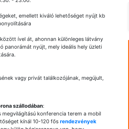
.30. - 23.00.
égeket, emellett kiváló lehetőséget nyújt kb
bonyolítására
között ível át, ahonnan különleges látvány
ló panorámát nyújt, mely ideális hely üzleti
tására.
sének vagy privát találkozójának, megújult,
rona szállodában
:
 megvilágítású konferencia terem a mobil
tőséget kínál 10-120 fős
rendezvények