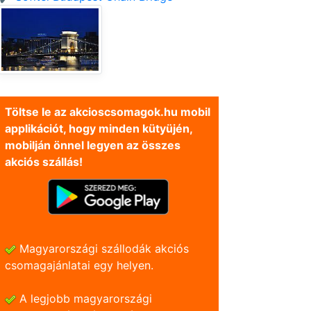
Töltse le az akcioscsomagok.hu mobil
applikációt, hogy minden kütyüjén,
mobilján önnel legyen az összes
akciós szállás!
Magyarországi szállodák akciós
csomagajánlatai egy helyen.
A legjobb magyarországi