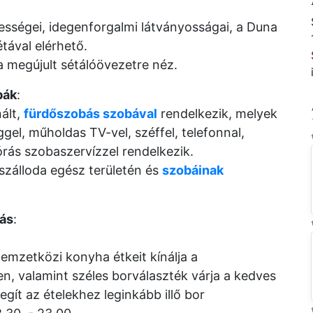
tességei, idegenforgalmi látványosságai, a Duna
tával elérhető.
a megújult sétálóövezetre néz.
bák
:
nált,
fürdőszobás szobával
rendelkezik, melyek
gel, műholdas TV-vel, széffel, telefonnal,
 órás szobaszervízzel rendelkezik.
 szálloda egész területén és
szobáinak
tás
:
zetközi konyha étkeit kínálja a
n, valamint széles borválaszték várja a kedves
ít az ételekhez leginkább illő bor