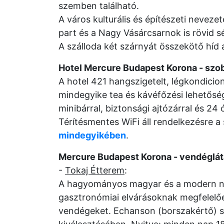
szemben található.
A város kulturális és építészeti neveze
part és a Nagy Vásárcsarnok is rövid sé
A szálloda két szárnyát összekötő híd 
Hotel Mercure Budapest Korona - szo
A hotel 421 hangszigetelt, légkondicio
mindegyike tea és kávéfőzési lehetőség
minibárral, biztonsági ajtózárral és 24
Térítésmentes WiFi áll rendelkezésre a
mindegyikében
.
Mercure Budapest Korona - vendéglá
-
Tokaj Étterem
:
A hagyományos magyar és a modern nem
gasztronómiai elvárásoknak megfelelőe
vendégeket. Echanson (borszakértő) seg