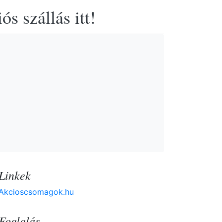
s szállás itt!
Linkek
Akcioscsomagok.hu
Foglalás