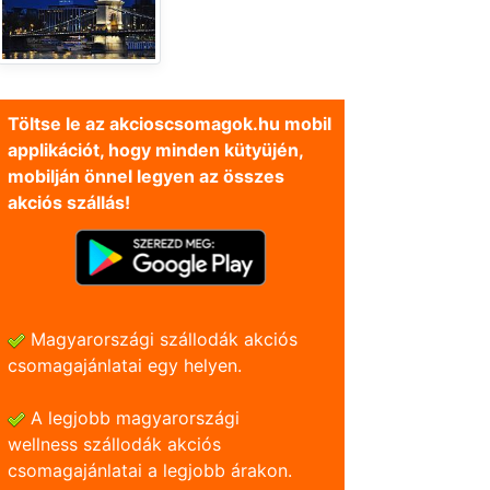
Töltse le az akcioscsomagok.hu mobil
applikációt, hogy minden kütyüjén,
mobilján önnel legyen az összes
akciós szállás!
Magyarországi szállodák akciós
csomagajánlatai egy helyen.
A legjobb magyarországi
wellness szállodák akciós
csomagajánlatai a legjobb árakon.