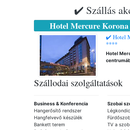
✔️ Szállás ak
Hotel Mercure Korona
✔️ Hotel 
****
Hotel Mer
centrumá
Szállodai szolgáltatások
Business & Konferencia
Szobai sz
Hangerősítő rendszer
Légkondic
Hangfelvevő készülék
Fürdőszob
Bankett terem
TV a szo