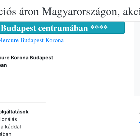
ciós áron Magyarországon, akció
 Budapest centrumában ****
Mercure Budapest Korona
cure Korona Budapest
ban
olgáltatások
ionálás
a káddal
bában