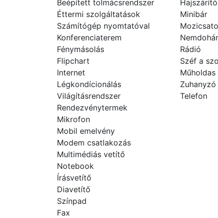
Beépített tolmácsrendszer
Hajszárító
Éttermi szolgáltatások
Minibár
Számítógép nyomtatóval
Mozicsato
Konferenciaterem
Nemdohán
Fénymásolás
Rádió
Flipchart
Széf a sz
Internet
Műholdas
Légkondícionálás
Zuhanyzó
Világításrendszer
Telefon
Rendezvénytermek
Mikrofon
Mobil emelvény
Modem csatlakozás
Multimédiás vetítő
Notebook
Írásvetítő
Diavetítő
Színpad
Fax