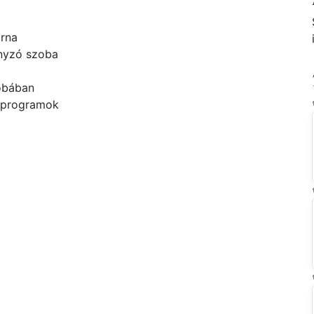
rna
yzó szoba
obában
 programok