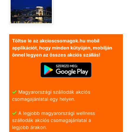
Töltse le az akcioscsomagok.hu mobil
applikációt, hogy minden kütyüjén, mobilján
önnel legyen az összes akciós szállás!
Magyarországi szállodák akciós
csomagajánlatai egy helyen.
A legjobb magyarországi wellness
szállodák akciós csomagajánlatai a
legjobb árakon.