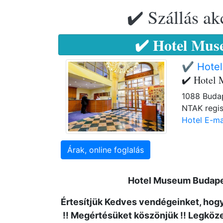
✔️ Szállás ak
✔️ Hotel Mus
✔️ Hote
✔️ Hotel
1088 Budap
NTAK regis
Hotel E-ma
Árak, online foglalás
Hotel Museum Budape
Értesítjük Kedves vendégeinket, hog
!! Megértésüket köszönjük !! Legköz