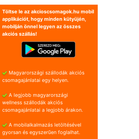
Töltse le az akcioscsomagok.hu mobil
applikációt, hogy minden kütyüjén,
mobilján önnel legyen az összes
akciós szállás!
Magyarországi szállodák akciós
csomagajánlatai egy helyen.
A legjobb magyarországi
wellness szállodák akciós
csomagajánlatai a legjobb árakon.
A mobilalkalmazás letöltésével
gyorsan és egyszerũen foglalhat.