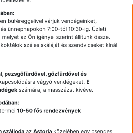
ndelkezésre.
dában:
en büféreggelivel várjuk vendégeinket,
és ünnepnapokon 7:00-tól 10:30-ig. Üzleti
elyet az Ön igényei szerint állítunk össze.
 koktélok széles skáláját és szendvicseket kínál
l, pezsgőfürdővel, gőzfürdővel és
 kikapcsolódásra vágyó vendégeket.
E
endégek
számára, a masszázst kivéve.
odában:
ntermei
10-50 fős rendezvények
 szálloda
az
Astoria
közelében egy csendes