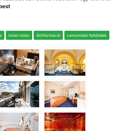
pest
s
hotel video
Árinformáció
Lemondási feltételek