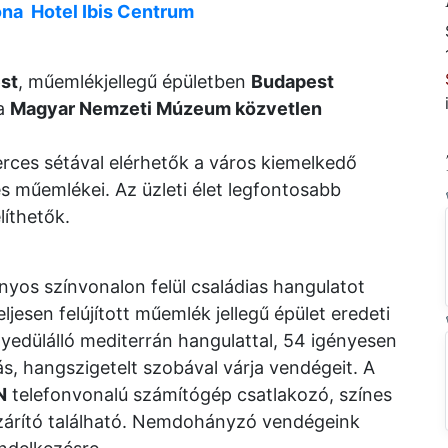
ona
Hotel Ibis Centrum
st
, műemlékjellegű épületben
Budapest
 a
Magyar Nemzeti Múzeum közvetlen
rces sétával elérhetők a város kiemelkedő
 és műemlékei. Az üzleti élet legfontosabb
íthetők.
os színvonalon felül családias hangulatot
ljesen felújított műemlék jellegű épület eredeti
yedülálló mediterrán hangulattal, 54 igényesen
s, hangszigetelt szobával várja vendégeit. A
N
telefonvonalú számítógép csatlakozó, színes
ajszárító található. Nemdohányzó vendégeink