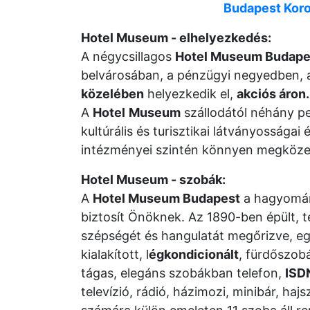
Budapest Kor
Hotel Museum - elhelyezkedés:
A négycsillagos
Hotel Museum Budape
belvárosában, a pénzügyi negyedben,
közelében
helyezkedik el,
akciós áron.
A
Hotel
Museum
szállodától néhány pe
kultúrális és turisztikai látványosságai
intézményei szintén könnyen megközel
Hotel Museum - szobák:
A
Hotel Museum Budapest
a hagyomány
biztosít Önöknek. Az 1890-ben épült, te
szépségét és hangulatát megőrizve, eg
kialakított, l
égkondicionált
, fürdőszobá
tágas, elegáns szobákban telefon,
ISD
televízió, rádió, házimozi, minibár, h