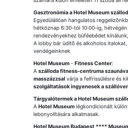
számára külön emeleten 11 szoba áll re
Gasztronómia a Hotel Museum szállo
Egyedülállóan hangulatos reggelizõnkb
hétköznap 6:30-tól 10:00-ig, hétvégén 
rendezvényekhez büféebédet kínálunk, m
A lobby bár üdítõ és alkoholos italokat,
vendégeinknek
Hotel Museum
-
Fitness Center
:
A
szálloda fitness-centruma szaunáva
masszázzsal
várja a felfrissülésre és
szolgáltatások ingyenesek a szállóv
Tárgyalótermek a Hotel Museum száll
A
Hotel
Museum
légkondicionált külö
lebonyolítására alkalmasak.
Hotel Museum Budapest
**** Museum