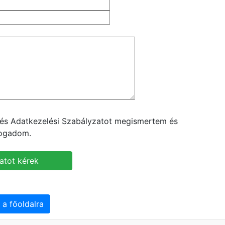
t és Adatkezelési Szabályzatot megismertem és
fogadom.
 a főoldalra