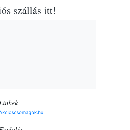
s szállás itt!
Linkek
Akcioscsomagok.hu
Foglalás