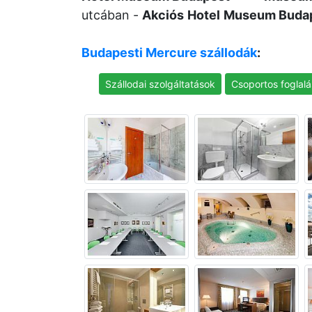
utcában -
Akciós
Hotel
Museum Buda
Budapesti Mercure szállodák
:
Szállodai szolgáltatások
Csoportos foglalá