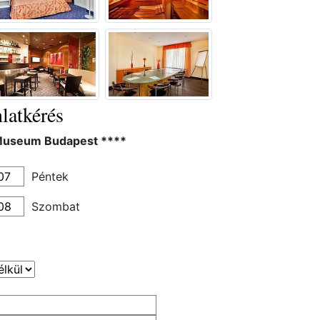
latkérés
Museum Budapest ****
Péntek
Szombat