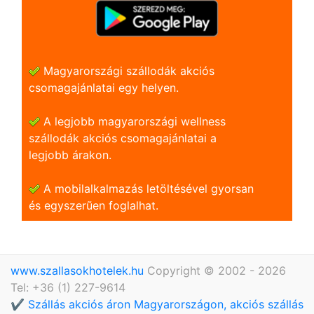
Magyarországi szállodák akciós
csomagajánlatai egy helyen.
A legjobb magyarországi wellness
szállodák akciós csomagajánlatai a
legjobb árakon.
A mobilalkalmazás letöltésével gyorsan
és egyszerũen foglalhat.
www.szallasokhotelek.hu
Copyright © 2002 - 2026
Tel: +36 (1) 227-9614
✔️ Szállás akciós áron Magyarországon, akciós szállás