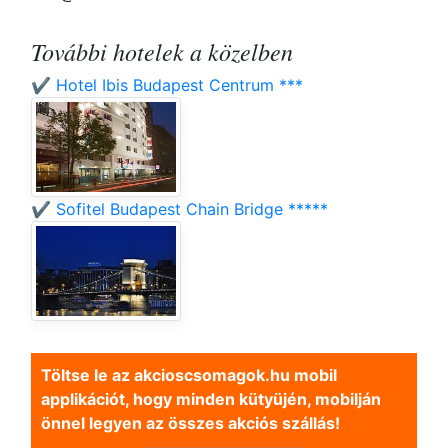
További hotelek a közelben
✔️ Hotel Ibis Budapest Centrum ***
✔️ Sofitel Budapest Chain Bridge *****
Töltse le az akcioscsomagok.hu mobil
applikációt, hogy minden kütyüjén, mobilján
önnel legyen az összes akciós szállás!