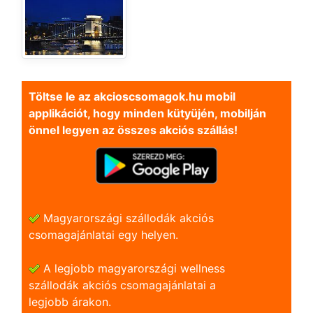
Töltse le az akcioscsomagok.hu mobil
applikációt, hogy minden kütyüjén, mobilján
önnel legyen az összes akciós szállás!
Magyarországi szállodák akciós
csomagajánlatai egy helyen.
A legjobb magyarországi wellness
szállodák akciós csomagajánlatai a
legjobb árakon.