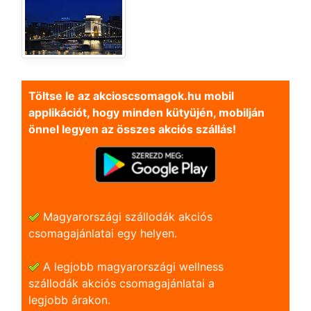
Töltse le az akcioscsomagok.hu mobil
applikációt, hogy minden kütyüjén, mobilján
önnel legyen az összes akciós szállás!
Magyarországi szállodák akciós
csomagajánlatai egy helyen.
A legjobb magyarországi wellness
szállodák akciós csomagajánlatai a
legjobb árakon.