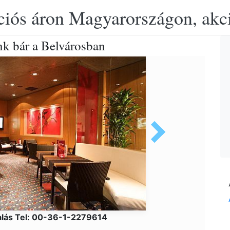
ciós áron Magyarországon, akció
k bár a Belvárosban
alás Tel: 00-36-1-2279614