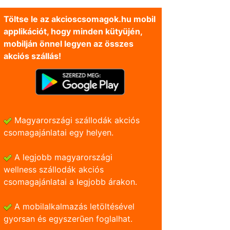
Töltse le az akcioscsomagok.hu mobil
applikációt, hogy minden kütyüjén,
mobilján önnel legyen az összes
akciós szállás!
Magyarországi szállodák akciós
csomagajánlatai egy helyen.
A legjobb magyarországi
wellness szállodák akciós
csomagajánlatai a legjobb árakon.
A mobilalkalmazás letöltésével
gyorsan és egyszerũen foglalhat.