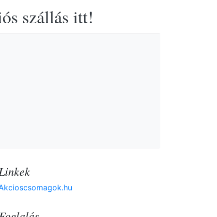
s szállás itt!
Linkek
Akcioscsomagok.hu
Foglalás