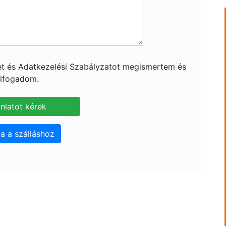
ket és Adatkezelési Szabályzatot megismertem és
lfogadom.
a a szálláshoz