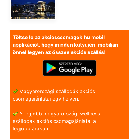
Töltse le az akcioscsomagok.hu mobil
applikációt, hogy minden kütyüjén, mobilján
önnel legyen az összes akciós szállás!
Magyarországi szállodák akciós
csomagajánlatai egy helyen.
A legjobb magyarországi wellness
szállodák akciós csomagajánlatai a
legjobb árakon.