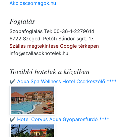
Akcioscsomagok.hu
Foglalás
Szobafoglalás Tel: 00-36-1-2279614
6722 Szeged, Petőfi Sándor sgrt. 17.
Szállás megtekintése Google térképen
info@szallasokhotelek.hu
További hotelek a közelben
✔️ Aqua Spa Wellness Hotel Cserkeszőlő ****
✔️ Hotel Corvus Aqua Gyopárosfürdő ****