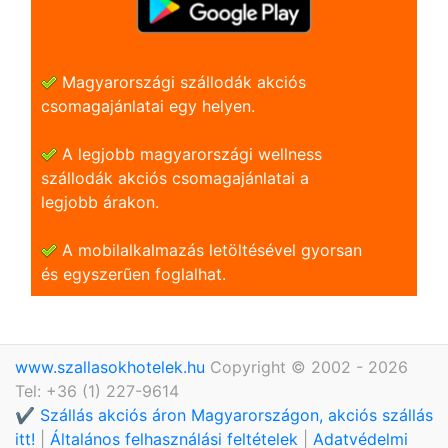
Magyarországi szállodák akciós
csomagajánlatai egy helyen.
A legjobb magyarországi wellness
szállodák akciós csomagajánlatai a
legjobb árakon.
A mobilalkalmazás letöltésével gyorsan
és egyszerũen foglalhat.
www.szallasokhotelek.hu
Copyright © 2002 - 2026
Tel: +36 (1) 227-9614
✔️ Szállás akciós áron Magyarországon, akciós szállás
itt!
|
Általános felhasználási feltételek
|
Adatvédelmi