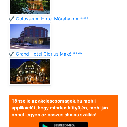
✔️ Colosseum Hotel Mórahalom ****
✔️ Grand Hotel Glorius Makó ****
Töltse le az akcioscsomagok.hu mobil
applikációt, hogy minden kütyüjén, mobilján
önnel legyen az összes akciós szállás!