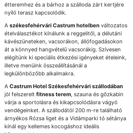
étteremhez és a bárhoz a szálloda zárt kertjére
nyíló terasz kapcsolódik.
A
székesfehérvári Castrum hotelben
változatos
ételválasztékot kínálunk a reggelitől, a délutáni
kávészüneteken, vacsorákon, állófogadásokon
át a könnyed hangvételű vacsorákig. Szívesen
elégítünk ki speciális étkezési igényeket ételeink,
illetve menüink összeállításánál a
legkülönbözőbb alkalmakra.
A
Castrum Hotel Székesfehérvári szállodában
jól felszerelt
fitness terem
, szauna és gőzkabin
várja a sportolásra és kikapcsolódásra vágyó
vendégeinket. A szállodától 200 m-re található
árnyékos Rózsa liget és a Vidámparki tó sétánya
kínál egy kellemes kocogáshoz ideális