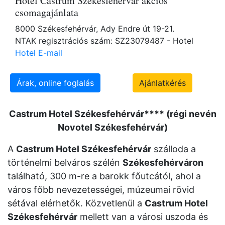
Hotel Castrum Székesfehérvár akciós
csomagajánlata
8000 Székesfehérvár, Ady Endre út 19-21.
NTAK regisztrációs szám: SZ23079487 - Hotel
Hotel E-mail
Árak, online foglalás
Ajánlatkérés
Castrum Hotel Székesfehérvár**** (régi nevén
Novotel Székesfehérvár)
A
Castrum Hotel
Székesfehérvár
szálloda a
történelmi belváros szélén
Székesfehérváron
található, 300 m-re a barokk főutcától, ahol a
város főbb nevezetességei, múzeumai rövid
sétával elérhetők. Közvetlenül a
Castrum Hotel
Székesfehérvár
mellett van a városi uszoda és