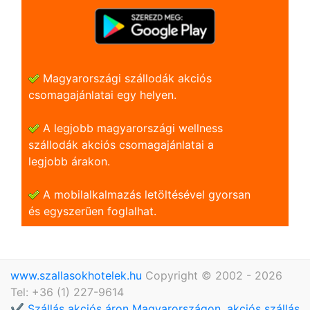
Magyarországi szállodák akciós
csomagajánlatai egy helyen.
A legjobb magyarországi wellness
szállodák akciós csomagajánlatai a
legjobb árakon.
A mobilalkalmazás letöltésével gyorsan
és egyszerũen foglalhat.
www.szallasokhotelek.hu
Copyright © 2002 - 2026
Tel: +36 (1) 227-9614
✔️ Szállás akciós áron Magyarországon, akciós szállás