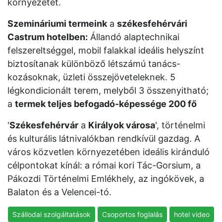
környezetet.
Szemináriumi termeink
a
székesfehérvári
Castrum hotelben:
Állandó alaptechnikai
felszereltséggel, mobil falakkal ideális helyszínt
biztosítanak különböző létszámú tanács-
kozásoknak, üzleti összejöveteleknek. 5
légkondicionált terem, melyből 3 összenyitható;
a
termek teljes befogadó-képessége 200 fő
'
Székesfehérvár
a
Királyok városa
', történelmi
és kulturális látnivalókban rendkívül gazdag. A
város közvetlen környezetében ideális kiránduló
célpontokat kínál: a római kori Tác-Gorsium, a
Pákozdi Történelmi Emlékhely, az ingókövek, a
Balaton és a Velencei-tó.
Szállodai szolgáltatások
Csoportos foglalás
hotel video