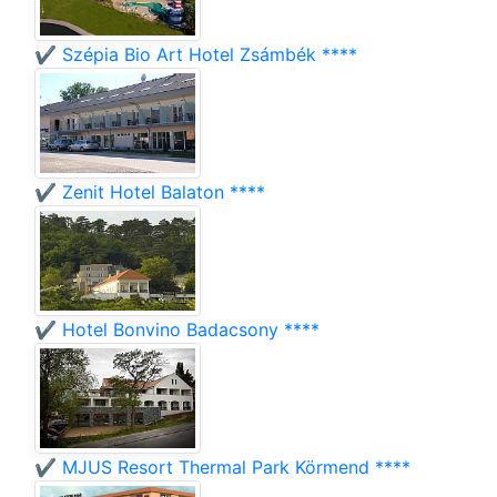
✔️ Szépia Bio Art Hotel Zsámbék ****
✔️ Zenit Hotel Balaton ****
✔️ Hotel Bonvino Badacsony ****
✔️ MJUS Resort Thermal Park Körmend ****