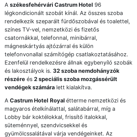
A
székesfehérvári Castrum Hotel
96
légkondicionált szobát kínál. Az összes szoba
rendelkezik szeparált fürdőszobával és toalettel,
színes TV-vel, nemzetközi és fizetős
csatornákkal, telefonnal, minibárral,
mágneskártyás ajtózárral és külön
telefonvonallal számítógép csatlakoztatásához.
Ezenfelül rendelkezésre állnak egybenyíló szobák
és lakosztályok is.
32 szoba nemdohányzók
részére
és
2 speciális szoba mozgássérült
vendégek számára
lett kialakítva.
A
Castrum Hotel
Royal
étterme nemzetközi és
magyaros ételkínálattal, salátabárral, míg a
Lobby bár koktélokkal, frissítő italokkal,
süteménnyel, szendvicsekkel és
gyümölcssalátával várja vendégeinket. Az