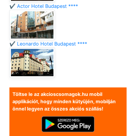
✔️ Actor Hotel Budapest ****
✔️ Leonardo Hotel Budapest ****
Töltse le az akcioscsomagok.hu mobil
applikációt, hogy minden kütyüjén, mobilján
önnel legyen az összes akciós szállás!