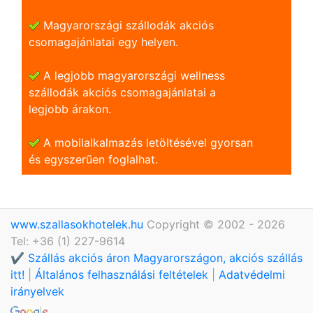
Magyarországi szállodák akciós
csomagajánlatai egy helyen.
A legjobb magyarországi wellness
szállodák akciós csomagajánlatai a
legjobb árakon.
A mobilalkalmazás letöltésével gyorsan
és egyszerũen foglalhat.
www.szallasokhotelek.hu
Copyright © 2002 - 2026
Tel: +36 (1) 227-9614
✔️ Szállás akciós áron Magyarországon, akciós szállás
itt!
|
Általános felhasználási feltételek
|
Adatvédelmi
irányelvek