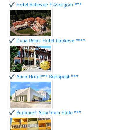
✔️ Hotel Bellevue Esztergom ***
✔️ Duna Relax Hotel Ráckeve ****
✔️ Anna Hotel*** Budapest ***
✔️ Budapest Apartman Etele ***