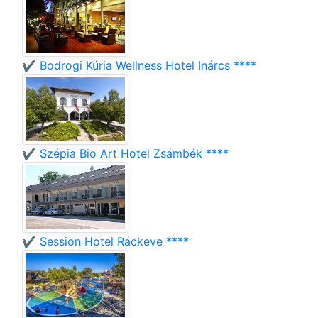
✔️ Bodrogi Kúria Wellness Hotel Inárcs ****
✔️ Szépia Bio Art Hotel Zsámbék ****
✔️ Session Hotel Ráckeve ****