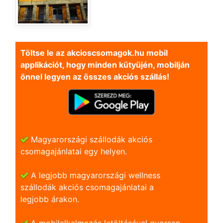
Töltse le az akcioscsomagok.hu mobil
applikációt, hogy minden kütyüjén, mobilján
önnel legyen az összes akciós szállás!
Magyarországi szállodák akciós
csomagajánlatai egy helyen.
A legjobb magyarországi wellness
szállodák akciós csomagajánlatai a
legjobb árakon.
A mobilalkalmazás letöltésével gyorsan