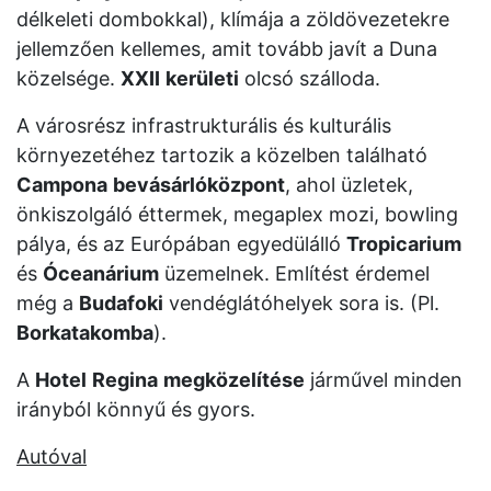
délkeleti dombokkal), klímája a zöldövezetekre
jellemzően kellemes, amit tovább javít a Duna
közelsége.
XXII
kerületi
olcsó szálloda.
A városrész infrastrukturális és kulturális
környezetéhez tartozik a közelben található
Campona
bevásárlóközpont
, ahol üzletek,
önkiszolgáló éttermek, megaplex mozi, bowling
pálya, és az Európában egyedülálló
Tropicarium
és
Óceanárium
üzemelnek. Említést érdemel
még a
Budafoki
vendéglátóhelyek sora is. (Pl.
Borkatakomba
).
A
Hotel
Regina
megközelítése
járművel minden
irányból könnyű és gyors.
Autóval