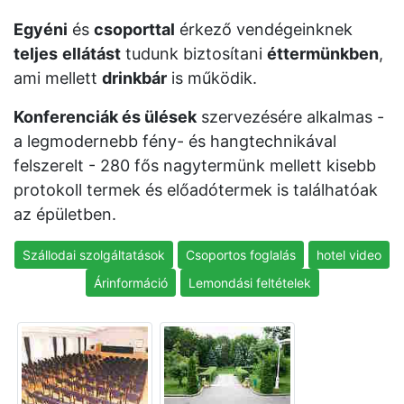
Egyéni
és
csoporttal
érkező vendégeinknek
teljes
ellátást
tudunk biztosítani
éttermünkben
,
ami mellett
drinkbár
is működik.
Konferenciák és ülések
szervezésére alkalmas -
a legmodernebb fény- és hangtechnikával
felszerelt - 280 fős nagytermünk mellett kisebb
protokoll termek és előadótermek is találhatóak
az épületben.
Szállodai szolgáltatások
Csoportos foglalás
hotel video
Árinformáció
Lemondási feltételek