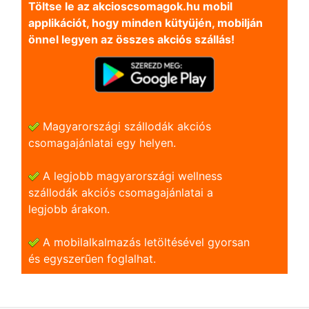
Töltse le az akcioscsomagok.hu mobil
applikációt, hogy minden kütyüjén, mobilján
önnel legyen az összes akciós szállás!
Magyarországi szállodák akciós
csomagajánlatai egy helyen.
A legjobb magyarországi wellness
szállodák akciós csomagajánlatai a
legjobb árakon.
A mobilalkalmazás letöltésével gyorsan
és egyszerũen foglalhat.