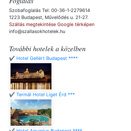
Foglalás
Szobafoglalás Tel: 00-36-1-2279614
1223 Budapest, Művelődés u. 21-27.
Szállás megtekintése Google térképen
info@szallasokhotelek.hu
További hotelek a közelben
✔️ Hotel Gellért Budapest ****
✔️ Termál Hotel Liget Érd ***
✔️ Hotel Aquarius Budapest ****