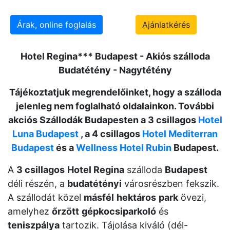
Árak, online foglalás
Ajánlatkérés
Hotel Regina
*** Budapest - Akiós szálloda
Budatétény - Nagytétény
Tájékoztatjuk megrendelőinket, hogy a szálloda
jelenleg nem foglalható oldalainkon. További
akciós Szállodák Budapesten a 3 csillagos
Hotel
Luna Budapest
, a 4 csillagos
Hotel Mediterran
Budapest
és a
Wellness Hotel Rubin
Budapest.
A
3 csillagos
Hotel Regina
szálloda
Budapest
déli részén, a
budatétényi
városrészben fekszik.
A szállodát közel
másfél
hektáros
park
övezi,
amelyhez
őrzött
gépkocsiparkoló
és
teniszpálya
tartozik. Tájolása kiváló (dél-