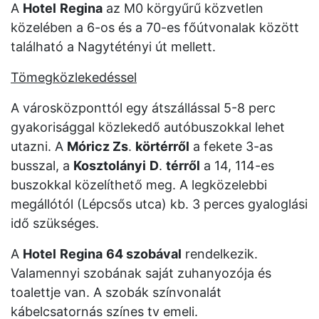
A
Hotel
Regina
az M0 körgyűrű közvetlen
közelében a 6-os és a 70-es főútvonalak között
található a Nagytétényi út mellett.
Tömegközlekedéssel
A városközponttól egy átszállással 5-8 perc
gyakorisággal közlekedő autóbuszokkal lehet
utazni. A
Móricz Zs
.
körtérről
a fekete 3-as
busszal, a
Kosztolányi
D
.
térről
a 14, 114-es
buszokkal közelíthető meg. A legközelebbi
megállótól (Lépcsős utca) kb. 3 perces gyaloglási
idő szükséges.
A
Hotel
Regina
64 szobával
rendelkezik.
Valamennyi szobának saját zuhanyozója és
toalettje van. A szobák színvonalát
kábelcsatornás színes tv emeli.