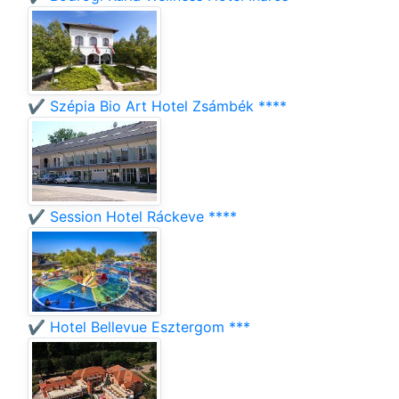
✔️ Szépia Bio Art Hotel Zsámbék ****
✔️ Session Hotel Ráckeve ****
✔️ Hotel Bellevue Esztergom ***