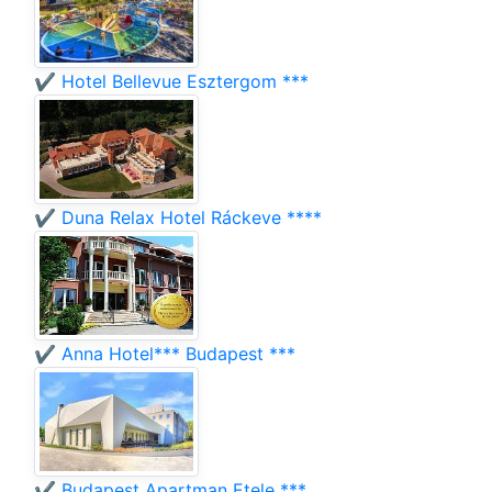
✔️ Hotel Bellevue Esztergom ***
✔️ Duna Relax Hotel Ráckeve ****
✔️ Anna Hotel*** Budapest ***
✔️ Budapest Apartman Etele ***