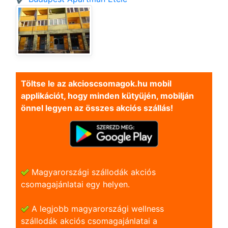
Töltse le az akcioscsomagok.hu mobil
applikációt, hogy minden kütyüjén, mobilján
önnel legyen az összes akciós szállás!
Magyarországi szállodák akciós
csomagajánlatai egy helyen.
A legjobb magyarországi wellness
szállodák akciós csomagajánlatai a