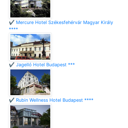
✔️ Mercure Hotel Székesfehérvár Magyar Király
****
✔️ Jagelló Hotel Budapest ***
✔️ Rubin Wellness Hotel Budapest ****