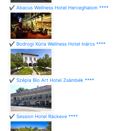
✔️ Abacus Wellness Hotel Herceghalom ****
✔️ Bodrogi Kúria Wellness Hotel Inárcs ****
✔️ Szépia Bio Art Hotel Zsámbék ****
✔️ Session Hotel Ráckeve ****