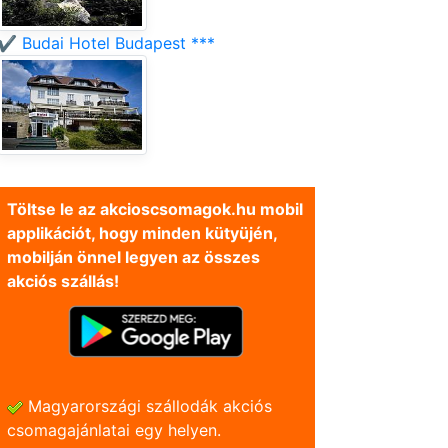
✔️ Budai Hotel Budapest ***
Töltse le az akcioscsomagok.hu mobil
applikációt, hogy minden kütyüjén,
mobilján önnel legyen az összes
akciós szállás!
Magyarországi szállodák akciós
csomagajánlatai egy helyen.