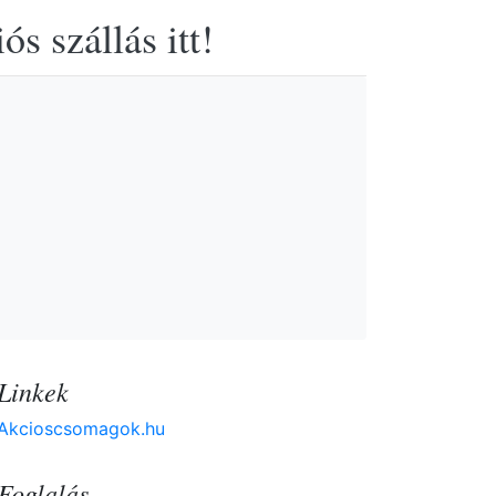
s szállás itt!
Linkek
Akcioscsomagok.hu
Foglalás