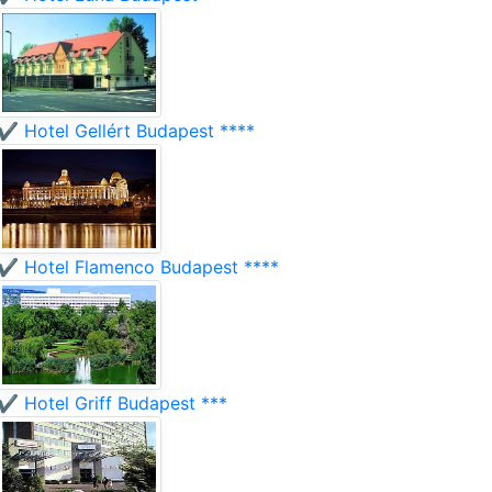
✔️ Hotel Gellért Budapest ****
✔️ Hotel Flamenco Budapest ****
✔️ Hotel Griff Budapest ***