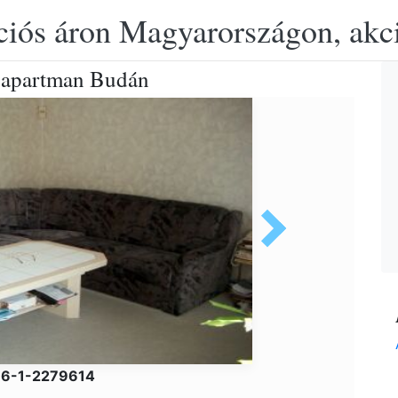
ciós áron Magyarországon, akció
s apartman Budán
-36-1-2279614