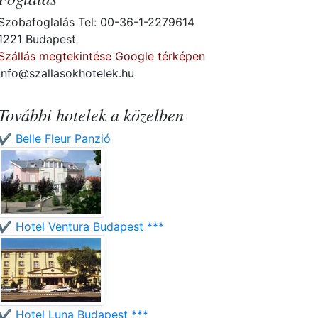
Szobafoglalás Tel: 00-36-1-2279614
1221 Budapest
Szállás megtekintése Google térképen
info@szallasokhotelek.hu
További hotelek a közelben
✔️ Belle Fleur Panzió
✔️ Hotel Ventura Budapest ***
✔️ Hotel Luna Budapest ***