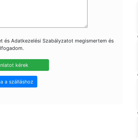
ket és Adatkezelési Szabályzatot megismertem és
lfogadom.
a a szálláshoz