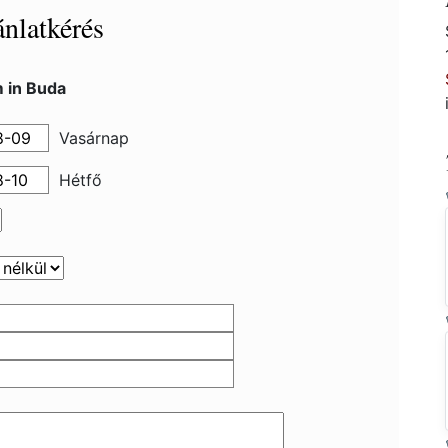
nlatkérés
 in Buda
Vasárnap
Hétfő