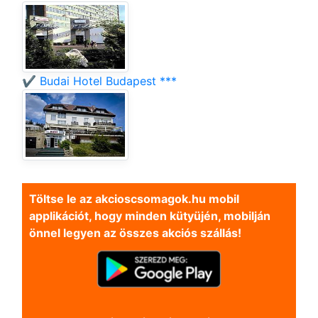
✔️ Budai Hotel Budapest ***
Töltse le az akcioscsomagok.hu mobil
applikációt, hogy minden kütyüjén, mobilján
önnel legyen az összes akciós szállás!