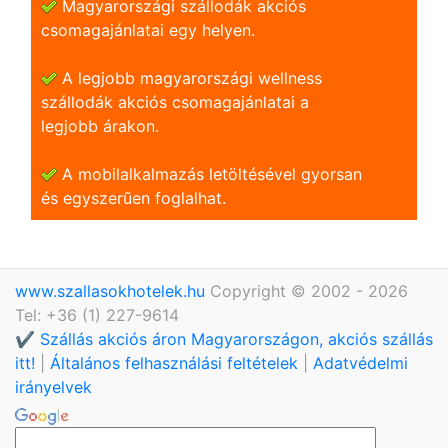
Magyarországi szállodák akciós
csomagajánlatai egy helyen.
A legjobb magyarországi wellness
szállodák akciós csomagajánlatai a
legjobb árakon.
A mobilalkalmazás letöltésével gyorsan
és egyszerũen foglalhat.
www.szallasokhotelek.hu
Copyright © 2002 - 2026
Tel: +36 (1) 227-9614
✔️ Szállás akciós áron Magyarországon, akciós szállás
itt!
|
Általános felhasználási feltételek
|
Adatvédelmi
irányelvek