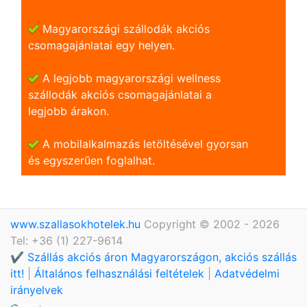
Magyarországi szállodák akciós
csomagajánlatai egy helyen.
A legjobb magyarországi wellness
szállodák akciós csomagajánlatai a
legjobb árakon.
A mobilalkalmazás letöltésével gyorsan
és egyszerũen foglalhat.
www.szallasokhotelek.hu
Copyright © 2002 - 2026
Tel: +36 (1) 227-9614
✔️ Szállás akciós áron Magyarországon, akciós szállás
itt!
|
Általános felhasználási feltételek
|
Adatvédelmi
irányelvek