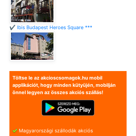
✔️ Ibis Budapest Heroes Square ***
Töltse le az akcioscsomagok.hu mobil
applikációt, hogy minden kütyüjén, mobilján
önnel legyen az összes akciós szállás!
Magyarországi szállodák akciós