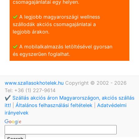
csomagajánlatai egy helyen.
A legjobb magyarországi wellness
szállodák akciós csomagajánlatai a
legjobb árakon.
A mobilalkalmazás letöltésével gyorsan
és egyszerũen foglalhat.
www.szallasokhotelek.hu
Copyright © 2002 - 2026
Tel: +36 (1) 227-9614
✔️ Szállás akciós áron Magyarországon, akciós szállás
itt!
|
Általános felhasználási feltételek
|
Adatvédelmi
irányelvek