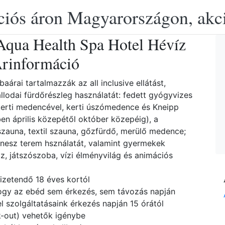
ciós áron Magyarországon, akció
ua Health Spa Hotel Hévíz
rinformáció
aárai tartalmazzák az all inclusive ellátást,
állodai fürdőrészleg használatát: fedett gyógyvizes
erti medencével, kerti úszómedence és Kneipp
n április közepétől október közepéig), a
aszauna, textil szauna, gőzfürdő, merülő medence;
tnesz terem hsználatát, valamint gyermekek
z, játszószoba, vízi élményvilág és animációs
fizetendő 18 éves kortól
hogy az ebéd sem érkezés, sem távozás napján
el szolgáltatásaink érkezés napján 15 órától
ck-out) vehetők igénybe