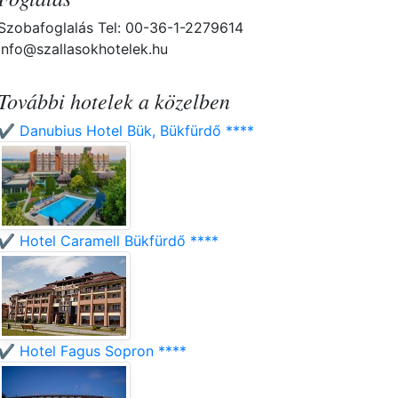
Szobafoglalás Tel: 00-36-1-2279614
info@szallasokhotelek.hu
További hotelek a közelben
✔️ Danubius Hotel Bük, Bükfürdő ****
✔️ Hotel Caramell Bükfürdő ****
✔️ Hotel Fagus Sopron ****