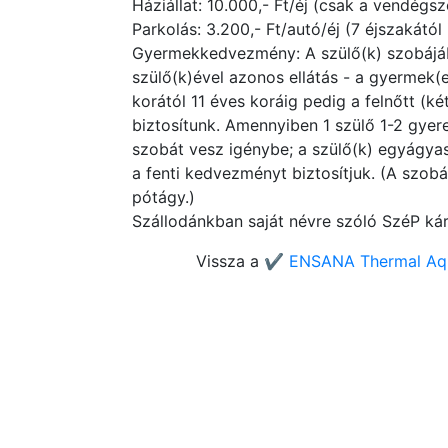
Háziállat: 10.000,- Ft/éj (csak a vendégs
Parkolás: 3.200,- Ft/autó/éj (7 éjszakától
Gyermekkedvezmény: A szülő(k) szobájába
szülő(k)ével azonos ellátás - a gyermek(
korától 11 éves koráig pedig a felnőtt (
biztosítunk. Amennyiben 1 szülő 1-2 gyer
szobát vesz igénybe; a szülő(k) egyágyas
a fenti kedvezményt biztosítjuk. (A szob
pótágy.)
Szállodánkban saját névre szóló SzéP kár
Vissza a
✔️ ENSANA Thermal Aqu