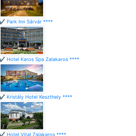
✔️ Park Inn Sárvár ****
✔️ Hotel Karos Spa Zalakaros ****
✔️ Kristály Hotel Keszthely ****
✔️ Hotel Vital Zalakaros ****