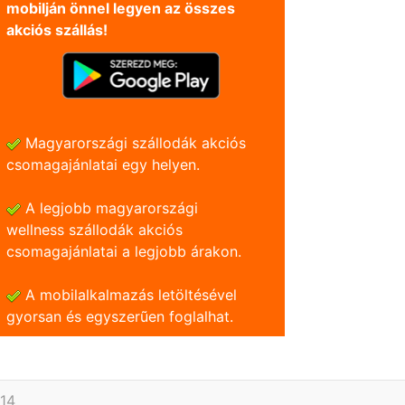
mobilján önnel legyen az összes
akciós szállás!
Magyarországi szállodák akciós
csomagajánlatai egy helyen.
A legjobb magyarországi
wellness szállodák akciós
csomagajánlatai a legjobb árakon.
A mobilalkalmazás letöltésével
gyorsan és egyszerũen foglalhat.
614