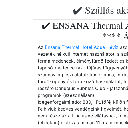
✔️ Szállás ak
✔️ ENSANA Thermal Aq
**** Á
Az
Ensana Thermal Hotel Aqua Hévíz
szob
vezeték nélküli Internet használatot, a sz
termálmedencék, élményfürdő fedett és k
taposó-medence (az időjárás függvényébe
szaunavilág hsználatát: finn szauna, infr
fürdőköpeny és törölköző használatot, fi
részére Danubius Bubbles Club - játszóhá
programok (szezonálisan).
Idegenforgalmi adó: 830,- Ft/fő/éj külön 
Felhívjuk kedves vendégeink figyelmét, 
nem része az all inclusive ellátásnak, miv
(check-in) elutazás napján 11 óráig (che