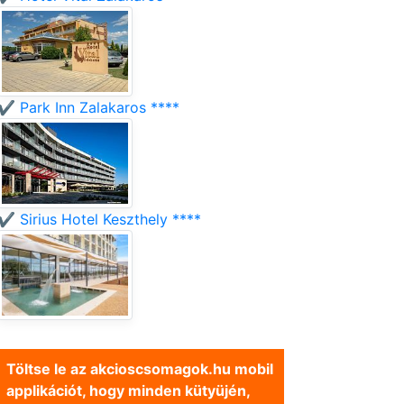
✔️ Park Inn Zalakaros ****
✔️ Sirius Hotel Keszthely ****
Töltse le az akcioscsomagok.hu mobil
applikációt, hogy minden kütyüjén,