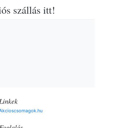
s szállás itt!
Linkek
Akcioscsomagok.hu
Foglalás