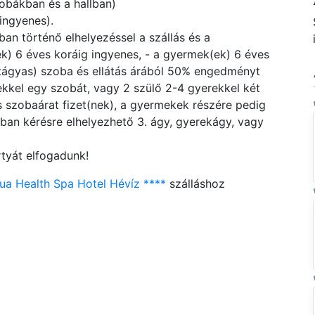
zobákban és a hallban)
 ingyenes).
n történő elhelyezéssel a szállás és a
ek) 6 éves koráig ingyenes, - a gyermek(ek) 6 éves
kétágyas) szoba és ellátás árából 50% engedményt
ekkel egy szobát, vagy 2 szülő 2-4 gyerekkel két
 szobaárat fizet(nek), a gyermekek részére pedig
ában kérésre elhelyezhető 3. ágy, gyerekágy, vagy
tyát elfogadunk!
a Health Spa Hotel Hévíz ****
szálláshoz