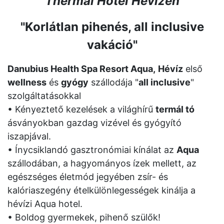
Thermal Hotel Hévízen
"Korlátlan pihenés, all inclusive
vakáció"
Danubius Health Spa Resort Aqua,
Hévíz
első
wellness
és
gyógy
szállodája "
all inclusive
"
szolgáltatásokkal
• Kényeztető kezelések a világhírű
termál tó
ásványokban gazdag vizével és gyógyító
iszapjával.
• Ínycsiklandó gasztronómiai kínálat az
Aqua
szállodában, a hagyományos ízek mellett, az
egészséges életmód jegyében zsír- és
kalóriaszegény ételkülönlegességek kinálja a
hévízi Aqua hotel.
• Boldog gyermekek, pihenő szülők!