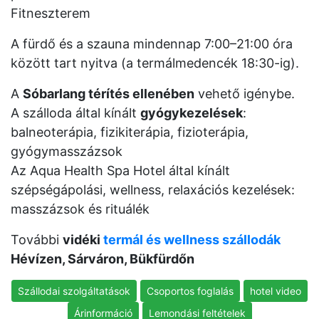
Fitneszterem
A fürdő és a szauna mindennap 7:00–21:00 óra
között tart nyitva (a termálmedencék 18:30-ig).
A
Sóbarlang térítés ellenében
vehető igénybe.
A szálloda által kínált
gyógykezelések
:
balneoterápia, fizikiterápia, fizioterápia,
gyógymasszázsok
Az Aqua Health Spa Hotel által kínált
szépségápolási, wellness, relaxációs kezelések:
masszázsok és rituálék
További
vidéki
termál és wellness szállodák
Hévízen, Sárváron, Bükfürdőn
Szállodai szolgáltatások
Csoportos foglalás
hotel video
Árinformáció
Lemondási feltételek