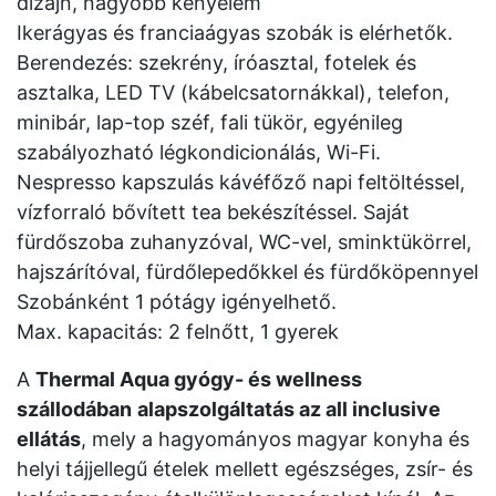
dizájn, nagyobb kényelem
Ikerágyas és franciaágyas szobák is elérhetők.
Berendezés: szekrény, íróasztal, fotelek és
asztalka, LED TV (kábelcsatornákkal), telefon,
minibár, lap-top széf, fali tükör, egyénileg
szabályozható légkondicionálás, Wi-Fi.
Nespresso kapszulás kávéfőző napi feltöltéssel,
vízforraló bővített tea bekészítéssel. Saját
fürdőszoba zuhanyzóval, WC-vel, sminktükörrel,
hajszárítóval, fürdőlepedőkkel és fürdőköpennyel
Szobánként 1 pótágy igényelhető.
Max. kapacitás: 2 felnőtt, 1 gyerek
A
Thermal Aqua gyógy- és wellness
szállodában
alapszolgáltatás az all inclusive
ellátás
, mely a hagyományos magyar konyha és
helyi tájjellegű ételek mellett egészséges, zsír- és