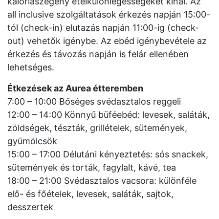
kalóriaszegény ételkülönlegességeket kínál. Az
all inclusive szolgáltatások érkezés napján 15:00-
tól (check-in) elutazás napján 11:00-ig (check-
out) vehetők igénybe. Az ebéd igénybevétele az
érkezés és távozás napján is felár ellenében
lehetséges.
Étkezések az Aurea étteremben
7:00 – 10:00 Bőséges svédasztalos reggeli
12:00 – 14:00 Könnyű büféebéd: levesek, saláták,
zöldségek, tészták, grillételek, sütemények,
gyümölcsök
15:00 – 17:00 Délutáni kényeztetés: sós snackek,
sütemények és torták, fagylalt, kávé, tea
18:00 – 21:00 Svédasztalos vacsora: különféle
elő- és főételek, levesek, saláták, sajtok,
desszertek