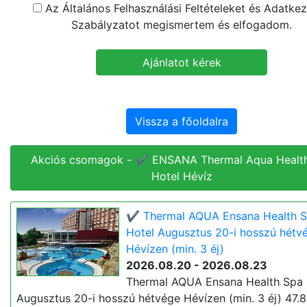
Az Általános Felhasználási Feltételeket és Adatkez
Szabályzatot megismertem és elfogadom.
Vissza a főoldalra
Akciós csomagok - ✔️ ENSANA Thermal Aqua Healt
Hotel Hévíz
✔️ Thermal AQUA Ensana Health 
Hotel Augusztus 20-i hosszú hétv
Hévízen (min. 3 éj)
2026.08.20 - 2026.08.23
Thermal AQUA Ensana Health Spa 
Augusztus 20-i hosszú hétvége Hévízen (min. 3 éj) 47.8