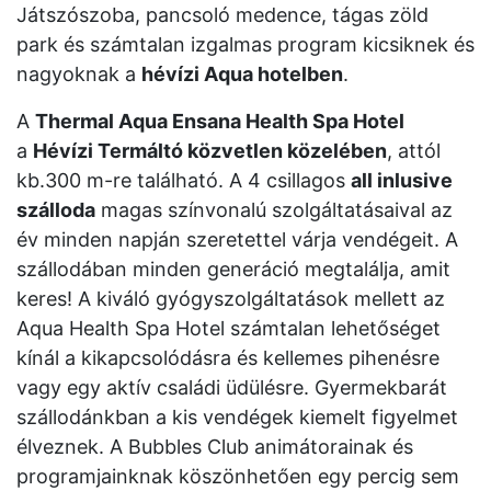
Játszószoba, pancsoló medence, tágas zöld
park és számtalan izgalmas program kicsiknek és
nagyoknak a
hévízi Aqua hotelben
.
A
Thermal Aqua Ensana Health Spa Hotel
a
Hévízi Termáltó közvetlen közelében
, attól
kb.300 m-re található. A 4 csillagos
all inlusive
szálloda
magas színvonalú szolgáltatásaival az
év minden napján szeretettel várja vendégeit. A
szállodában minden generáció megtalálja, amit
keres! A kiváló gyógyszolgáltatások mellett az
Aqua Health Spa Hotel számtalan lehetőséget
kínál a kikapcsolódásra és kellemes pihenésre
vagy egy aktív családi üdülésre. Gyermekbarát
szállodánkban a kis vendégek kiemelt figyelmet
élveznek. A Bubbles Club animátorainak és
programjainknak köszönhetően egy percig sem