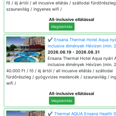
fő / éj ártól / all incusive ellátás / szállodai fürdőrészleg
szaunavilág / ingyenes wifi /
All-inclusive ellátással
Megtekintés
✔️ Ensana Thermal Hotel Aqua nyár
inclusive élmények Hévízen (min. 2
2026.06.19 - 2026.08.31
Ensana Thermal Hotel Aqua nyári A
inclusive élmények Hévízen (min. 2
40.000 Ft / fő / éj ártól / all incusive ellátás / szállodai
fürdőrészleg / gyógyvizes medencék / szaunavilág / in
wifi /
All-inclusive ellátással
Megtekintés
✔️ Thermal AQUA Ensana Health 