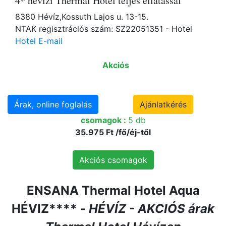
4* hévizi Thermal Hotel teljes ellátással
8380 Hévíz,Kossuth Lajos u. 13-15.
NTAK regisztrációs szám: SZ22051351 - Hotel
Hotel E-mail
Akciós
Árak, online foglalás
Ajánlatkérés
csomagok :
5 db
35.975 Ft /fő/éj-től
Akciós csomagok
ENSANA Thermal Hotel Aqua
HÉVIZ**** -
HÉVÍZ - AKCIÓS árak