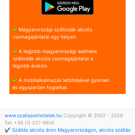
Magyarországi szállodák akciós
csomagajánlatai egy helyen.
A legjobb magyarországi wellness
szállodák akciós csomagajánlatai a
legjobb árakon.
A mobilalkalmazás letöltésével gyorsan
és egyszerũen foglalhat.
www.szallasokhotelek.hu
Copyright © 2002 - 2026
Tel: +36 (1) 227-9614
✔️ Szállás akciós áron Magyarországon, akciós szállás