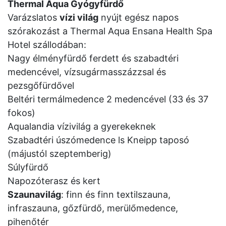
Thermal Aqua Gyógyfürdő
Varázslatos
vízi világ
nyújt egész napos
szórakozást a Thermal Aqua Ensana Health Spa
Hotel szállodában:
Nagy élményfürdő ferdett és szabadtéri
medencével, vízsugármasszázzsal és
pezsgőfürdővel
Beltéri termálmedence 2 medencével (33 és 37
fokos)
Aqualandia vízivilág a gyerekeknek
Szabadtéri úszómedence ls Kneipp taposó
(májustól szeptemberig)
Súlyfürdő
Napozóterasz és kert
Szaunavilág
: finn és finn textilszauna,
infraszauna, gőzfürdő, merülőmedence,
pihenőtér