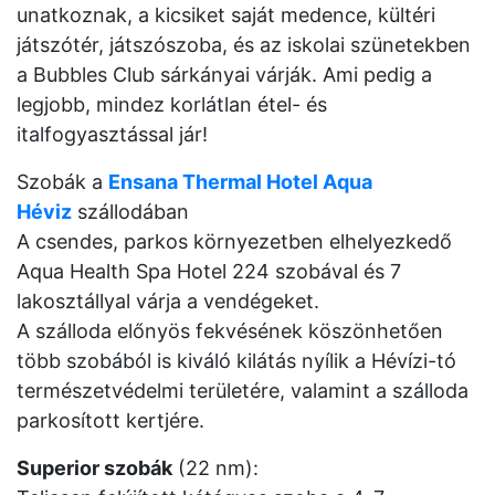
unatkoznak, a kicsiket saját medence, kültéri
játszótér, játszószoba, és az iskolai szünetekben
a Bubbles Club sárkányai várják. Ami pedig a
legjobb, mindez korlátlan étel- és
italfogyasztással jár!
Szobák a
Ensana Thermal Hotel Aqua
Héviz
szállodában
A csendes, parkos környezetben elhelyezkedő
Aqua Health Spa Hotel 224 szobával és 7
lakosztállyal várja a vendégeket.
A szálloda előnyös fekvésének köszönhetően
több szobából is kiváló kilátás nyílik a Hévízi-tó
természetvédelmi területére, valamint a szálloda
parkosított kertjére.
Superior szobák
(22 nm):