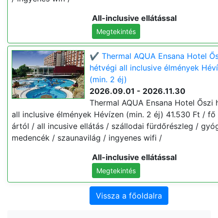
All-inclusive ellátással
Megtekintés
✔️ Thermal AQUA Ensana Hotel Ős
hétvégi all inclusive élmények Hév
(min. 2 éj)
2026.09.01 - 2026.11.30
Thermal AQUA Ensana Hotel Őszi 
all inclusive élmények Hévízen (min. 2 éj) 41.530 Ft / fő 
ártól / all incusive ellátás / szállodai fürdőrészleg / gy
medencék / szaunavilág / ingyenes wifi /
All-inclusive ellátással
Megtekintés
Vissza a főoldalra