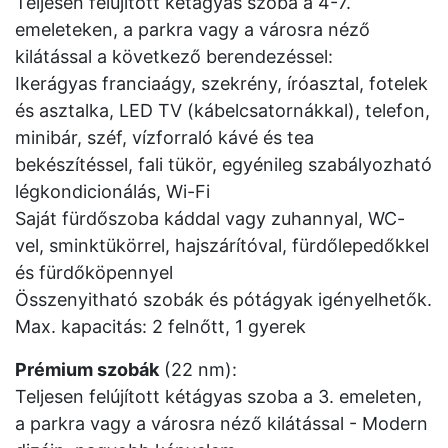
Teljesen felújított kétágyas szoba a 4-7.
emeleteken, a parkra vagy a városra néző
kilátással a következő berendezéssel:
Ikerágyas franciaágy, szekrény, íróasztal, fotelek
és asztalka, LED TV (kábelcsatornákkal), telefon,
minibár, széf, vízforraló kávé és tea
bekészítéssel, fali tükör, egyénileg szabályozható
légkondicionálás, Wi-Fi
Saját fürdőszoba káddal vagy zuhannyal, WC-
vel, sminktükörrel, hajszárítóval, fürdőlepedőkkel
és fürdőköpennyel
Összenyitható szobák és pótágyak igényelhetők.
Max. kapacitás: 2 felnőtt, 1 gyerek
Prémium szobák
(22 nm):
Teljesen felújított kétágyas szoba a 3. emeleten,
a parkra vagy a városra néző kilátással - Modern