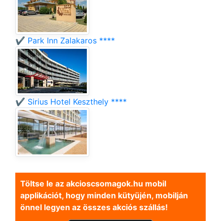
✔️ Park Inn Zalakaros ****
✔️ Sirius Hotel Keszthely ****
Töltse le az akcioscsomagok.hu mobil
applikációt, hogy minden kütyüjén, mobilján
önnel legyen az összes akciós szállás!