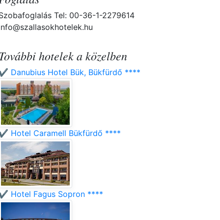
Szobafoglalás Tel: 00-36-1-2279614
info@szallasokhotelek.hu
További hotelek a közelben
✔️ Danubius Hotel Bük, Bükfürdő ****
✔️ Hotel Caramell Bükfürdő ****
✔️ Hotel Fagus Sopron ****