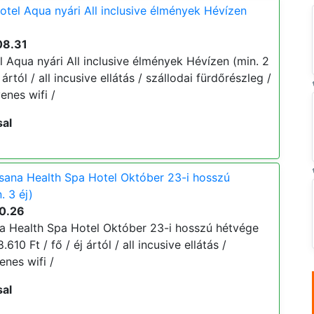
tel Aqua nyári All inclusive élmények Hévízen
08.31
 Aqua nyári All inclusive élmények Hévízen (min. 2
 ártól / all incusive ellátás / szállodai fürdőrészleg /
enes wifi /
sal
ana Health Spa Hotel Október 23-i hosszú
. 3 éj)
10.26
 Health Spa Hotel Október 23-i hosszú hétvége
610 Ft / fő / éj ártól / all incusive ellátás /
enes wifi /
sal