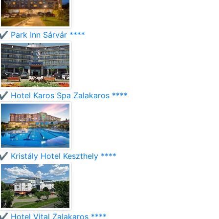
✔️ Park Inn Sárvár ****
✔️ Hotel Karos Spa Zalakaros ****
✔️ Kristály Hotel Keszthely ****
✔️ Hotel Vital Zalakaros ****