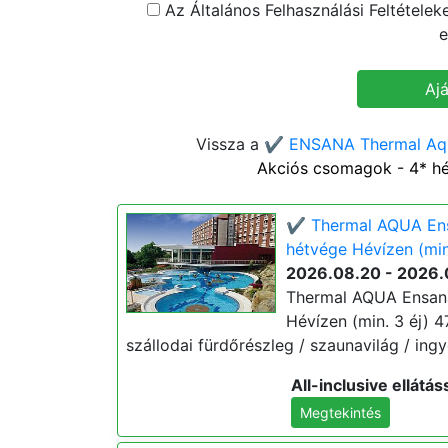
Az Általános Felhasználási Feltétele
e
Vissza a
✔️ ENSANA Thermal Aqu
Akciós csomagok - 4* hévi
✔️ Thermal AQUA Ens
hétvége Hévízen (min
2026.08.20 - 2026.
Thermal AQUA Ensana
Hévízen (min. 3 éj) 47.
szállodai fürdőrészleg / szaunavilág / ingy
All-inclusive ellátás
Megtekintés