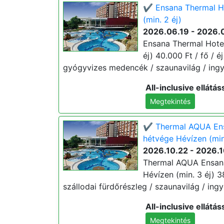
✔️ Ensana Thermal Ho
(min. 2 éj)
2026.06.19 - 2026.
Ensana Thermal Hotel
éj) 40.000 Ft / fő / éj
gyógyvizes medencék / szaunavilág / ingy
All-inclusive ellátás
Megtekintés
✔️ Thermal AQUA Ens
hétvége Hévízen (min
2026.10.22 - 2026.
Thermal AQUA Ensana
Hévízen (min. 3 éj) 38.
szállodai fürdőrészleg / szaunavilág / ingy
All-inclusive ellátás
Megtekintés