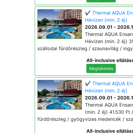
✔️ Thermal AQUA Ens
Hévízen (min. 2 éj)
2026.09.01 - 2026.
Thermal AQUA Ensana
Hévízen (min. 2 éj) 35.
szállodai fürdőrészleg / szaunavilág / ingy
All-inclusive ellátás
Megtekintés
✔️ Thermal AQUA Ensa
Hévízen (min. 2 éj)
2026.09.01 - 2026.
Thermal AQUA Ensana 
(min. 2 éj) 41.530 Ft /
fürdőrészleg / gyógyvizes medencék / szau
All-inclusive ellátás