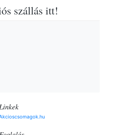
s szállás itt!
Linkek
Akcioscsomagok.hu
Foglalás