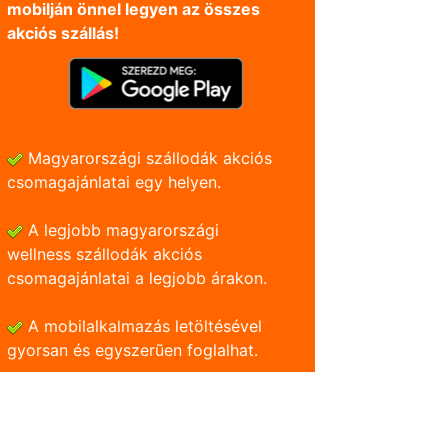
mobilján önnel legyen az összes
akciós szállás!
Magyarországi szállodák akciós
csomagajánlatai egy helyen.
A legjobb magyarországi
wellness szállodák akciós
csomagajánlatai a legjobb árakon.
A mobilalkalmazás letöltésével
gyorsan és egyszerũen foglalhat.