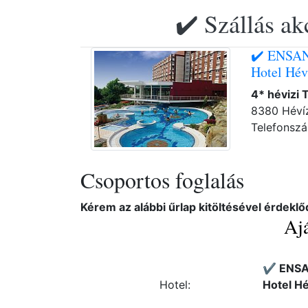
✔️ Szállás ak
✔️ ENSAN
Hotel Hév
4* hévizi 
8380 Hévíz
Telefonsz
Csoportos foglalás
Kérem az alábbi űrlap kitöltésével érdeklő
Ajá
✔️ ENSA
Hotel:
Hotel Hé