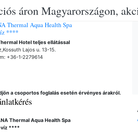
ciós áron Magyarországon, akció
A Thermal Aqua Health Spa
íz ****
Thermal Hotel teljes ellátással
,Kossuth Lajos u. 13-15.
ám: +36-1-2279614
djön a csoportos foglalás esetén érvényes árakról.
nlatkérés
NA Thermal Aqua Health Spa
víz ****