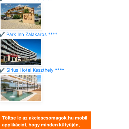
✔️ Park Inn Zalakaros ****
✔️ Sirius Hotel Keszthely ****
Töltse le az akcioscsomagok.hu mobil
applikációt, hogy minden kütyüjén,