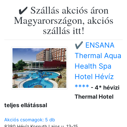
✔️ Szállás akciós áron
Magyarországon, akciós
szállás itt!
✔️ ENSANA
Thermal Aqua
Health Spa
Hotel Hévíz
****
- 4* hévizi
Thermal Hotel
teljes ellátással
Akciós csomagok: 5 db
8380 Hévíz,Kossuth Lajos u. 13-15.