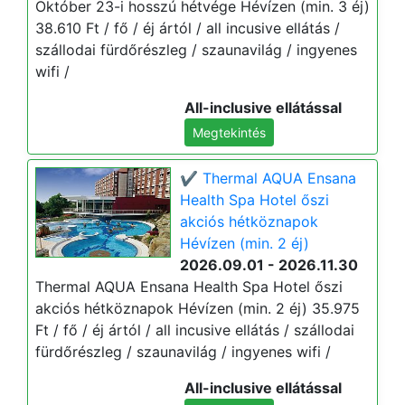
Október 23-i hosszú hétvége Hévízen (min. 3 éj)
38.610 Ft / fő / éj ártól / all incusive ellátás /
szállodai fürdőrészleg / szaunavilág / ingyenes
wifi /
All-inclusive ellátással
Megtekintés
✔️ Thermal AQUA Ensana
Health Spa Hotel őszi
akciós hétköznapok
Hévízen (min. 2 éj)
2026.09.01 - 2026.11.30
Thermal AQUA Ensana Health Spa Hotel őszi
akciós hétköznapok Hévízen (min. 2 éj) 35.975
Ft / fő / éj ártól / all incusive ellátás / szállodai
fürdőrészleg / szaunavilág / ingyenes wifi /
All-inclusive ellátással