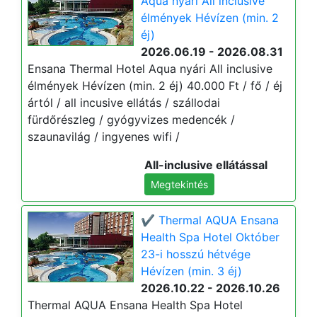
Aqua nyári All inclusive
élmények Hévízen (min. 2
éj)
2026.06.19 - 2026.08.31
Ensana Thermal Hotel Aqua nyári All inclusive
élmények Hévízen (min. 2 éj) 40.000 Ft / fő / éj
ártól / all incusive ellátás / szállodai
fürdőrészleg / gyógyvizes medencék /
szaunavilág / ingyenes wifi /
All-inclusive ellátással
Megtekintés
✔️ Thermal AQUA Ensana
Health Spa Hotel Október
23-i hosszú hétvége
Hévízen (min. 3 éj)
2026.10.22 - 2026.10.26
Thermal AQUA Ensana Health Spa Hotel