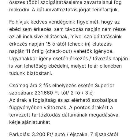
összes többi szolgáltatáseleme zavartalanul fog
működni. A dátumváltoztatás jogát fenntartjuk.
Felhívjuk kedves vendégeink figyelmét, hogy az
ebéd sem érkezés, sem távozás napján nem része
az all inclusive ellátásnak, mivel szolgáltatásaink
érkezés napján 15 órától (check-in) elutazás
napján 11 óráig (check-out) vehetők igénybe.
Ugyanakkor igény esetén érkezés / távozás napján
is van lehetőség ebédelni, melyet felár ellenében
tudunk biztosítani.
Csomag ára 2 fős elhelyezés esetén Superior
szobában: 231.660 Ft-tól/ 2 fő / 3 éj
Az árak a foglaltság és az elérhető szobatípus
függvényében változnak. A pontos árakért a
tervezett tartózkodás dátumának megadásával
kérje ajánlatunkat
Parkolás: 3.200 Ft/ autó / éjszaka, 7 éjszakától