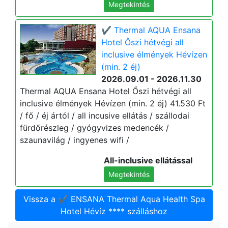
Megtekintés
✔️ Thermal AQUA Ensana
Hotel Őszi hétvégi all
inclusive élmények Hévízen
(min. 2 éj)
2026.09.01 - 2026.11.30
Thermal AQUA Ensana Hotel Őszi hétvégi all
inclusive élmények Hévízen (min. 2 éj) 41.530 Ft
/ fő / éj ártól / all incusive ellátás / szállodai
fürdőrészleg / gyógyvizes medencék /
szaunavilág / ingyenes wifi /
All-inclusive ellátással
Megtekintés
Vissza a ✔️ ENSANA Thermal Aqua Health Spa
Hotel Hévíz **** szálláshoz