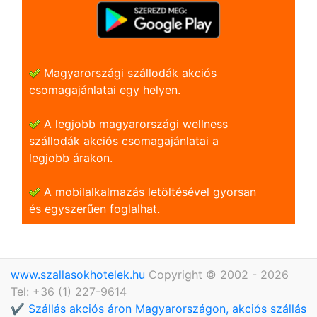
Magyarországi szállodák akciós
csomagajánlatai egy helyen.
A legjobb magyarországi wellness
szállodák akciós csomagajánlatai a
legjobb árakon.
A mobilalkalmazás letöltésével gyorsan
és egyszerũen foglalhat.
www.szallasokhotelek.hu
Copyright © 2002 - 2026
Tel: +36 (1) 227-9614
✔️ Szállás akciós áron Magyarországon, akciós szállás