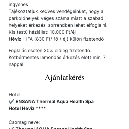
ingyenes
Tájékoztatjuk kedves vendégeinket, hogy a
parkolóhelyek véges száma miatt a szabad
helyeket érkezési sorrendben lehet elfoglalni.
Kis testű háziállat: 10.000 Ft/éj
Hévíz
- IFA (830 Ft/ fő / éj) külön fizetendő
Foglalás esetén 30% előleg fizetendő.
Kötbérmentes lemondás érkezés előtt min. 7
nappal
Ajánlatkérés
Hotel:
✔️ ENSANA Thermal Aqua Health Spa
Hotel Hévíz ****
Csomag neve: