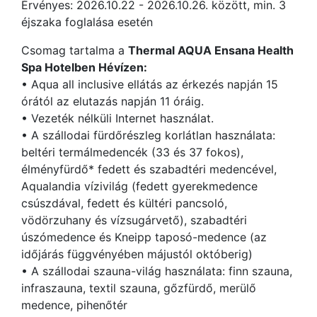
Érvényes: 2026.10.22 - 2026.10.26. között, min. 3
éjszaka foglalása esetén
Csomag tartalma a
Thermal AQUA Ensana Health
Spa Hotelben Hévízen
:
• Aqua all inclusive ellátás az érkezés napján 15
órától az elutazás napján 11 óráig.
• Vezeték nélküli Internet használat.
• A szállodai fürdőrészleg korlátlan használata:
beltéri termálmedencék (33 és 37 fokos),
élményfürdő* fedett és szabadtéri medencével,
Aqualandia vízivilág (fedett gyerekmedence
csúszdával, fedett és kültéri pancsoló,
vödörzuhany és vízsugárvető), szabadtéri
úszómedence és Kneipp taposó-medence (az
időjárás függvényében májustól októberig)
• A szállodai szauna-világ használata: finn szauna,
infraszauna, textil szauna, gőzfürdő, merülő
medence, pihenőtér