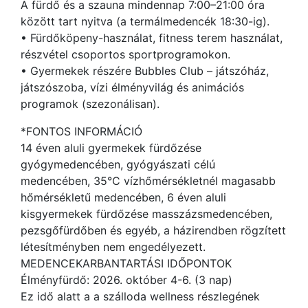
A fürdő és a szauna mindennap 7:00–21:00 óra
között tart nyitva (a termálmedencék 18:30-ig).
• Fürdőköpeny-használat, fitness terem használat,
részvétel csoportos sportprogramokon.
• Gyermekek részére Bubbles Club – játszóház,
játszószoba, vízi élményvilág és animációs
programok (szezonálisan).
*FONTOS INFORMÁCIÓ
14 éven aluli gyermekek fürdőzése
gyógymedencében, gyógyászati célú
medencében, 35°C vízhőmérsékletnél magasabb
hőmérsékletű medencében, 6 éven aluli
kisgyermekek fürdőzése masszázsmedencében,
pezsgőfürdőben és egyéb, a házirendben rögzített
létesítményben nem engedélyezett.
MEDENCEKARBANTARTÁSI IDŐPONTOK
Élményfürdő: 2026. október 4-6. (3 nap)
Ez idő alatt a a szálloda wellness részlegének