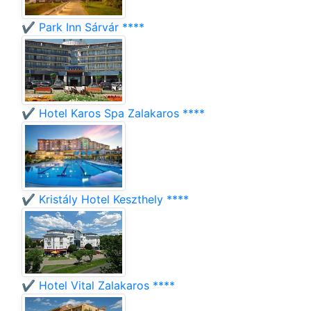
✔️ Park Inn Sárvár ****
✔️ Hotel Karos Spa Zalakaros ****
✔️ Kristály Hotel Keszthely ****
✔️ Hotel Vital Zalakaros ****