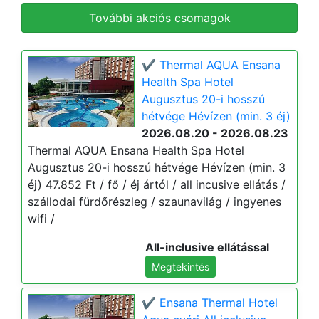
További akciós csomagok
✔️ Thermal AQUA Ensana
Health Spa Hotel
Augusztus 20-i hosszú
hétvége Hévízen (min. 3 éj)
2026.08.20 - 2026.08.23
Thermal AQUA Ensana Health Spa Hotel
Augusztus 20-i hosszú hétvége Hévízen (min. 3
éj) 47.852 Ft / fő / éj ártól / all incusive ellátás /
szállodai fürdőrészleg / szaunavilág / ingyenes
wifi /
All-inclusive ellátással
Megtekintés
✔️ Ensana Thermal Hotel