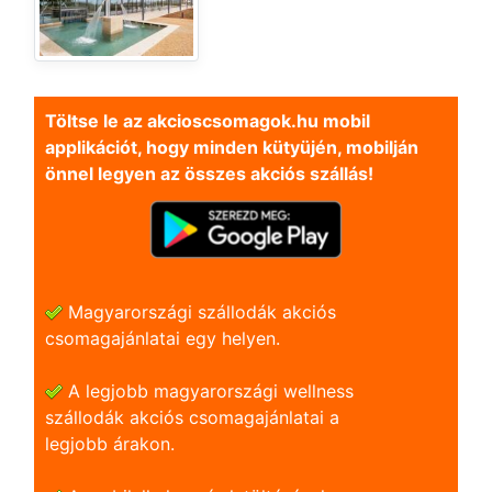
Töltse le az akcioscsomagok.hu mobil
applikációt, hogy minden kütyüjén, mobilján
önnel legyen az összes akciós szállás!
Magyarországi szállodák akciós
csomagajánlatai egy helyen.
A legjobb magyarországi wellness
szállodák akciós csomagajánlatai a
legjobb árakon.