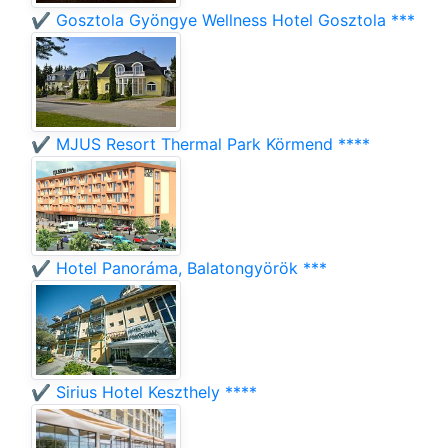
✔️ Gosztola Gyöngye Wellness Hotel Gosztola ***
✔️ MJUS Resort Thermal Park Körmend ****
✔️ Hotel Panoráma, Balatongyörök ***
✔️ Sirius Hotel Keszthely ****