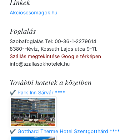
Linkek
Akcioscsomagok.hu
Foglalás
Szobafoglalás Tel: 00-36-1-2279614
8380-Hévíz, Kossuth Lajos utca 9-11.
Szállás megtekintése Google térképen
info@szallasokhotelek.hu
További hotelek a közelben
✔️ Park Inn Sárvár ****
✔️ Gotthard Therme Hotel Szentgotthárd ****