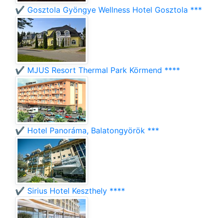
✔️ Gosztola Gyöngye Wellness Hotel Gosztola ***
✔️ MJUS Resort Thermal Park Körmend ****
✔️ Hotel Panoráma, Balatongyörök ***
✔️ Sirius Hotel Keszthely ****