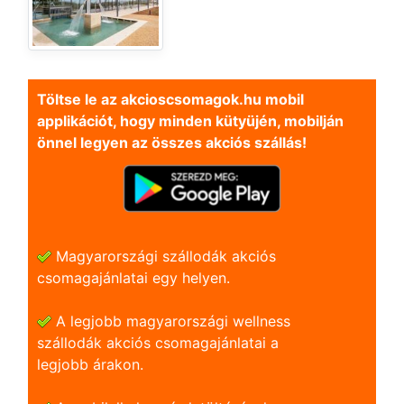
Töltse le az akcioscsomagok.hu mobil
applikációt, hogy minden kütyüjén, mobilján
önnel legyen az összes akciós szállás!
Magyarországi szállodák akciós
csomagajánlatai egy helyen.
A legjobb magyarországi wellness
szállodák akciós csomagajánlatai a
legjobb árakon.