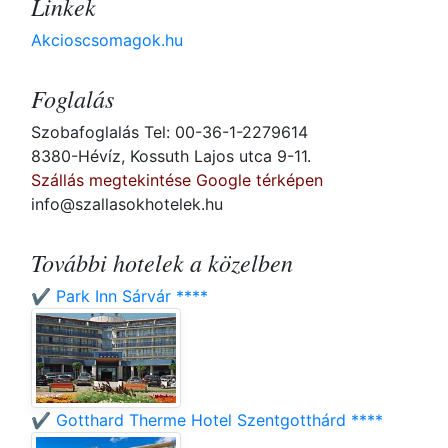
Linkek
Akcioscsomagok.hu
Foglalás
Szobafoglalás Tel: 00-36-1-2279614
8380-Hévíz, Kossuth Lajos utca 9-11.
Szállás megtekintése Google térképen
info@szallasokhotelek.hu
További hotelek a közelben
✔️ Park Inn Sárvár ****
✔️ Gotthard Therme Hotel Szentgotthárd ****