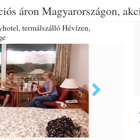
ciós áron Magyarországon, akció
otel, termálszálló Hévízen,
ge