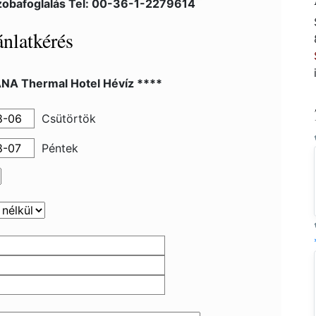
zobafoglalás Tel: 00-36-1-2279614
nlatkérés
NA Thermal Hotel Hévíz ****
Csütörtök
Péntek