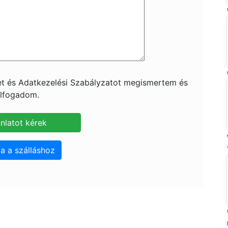
ket és Adatkezelési Szabályzatot megismertem és
lfogadom.
a a szálláshoz