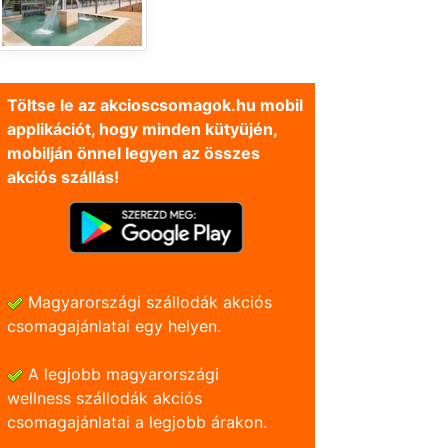
Töltse le az akcioscsomagok.hu mobil
applikációt, hogy minden kütyüjén,
mobilján önnel legyen az összes
akciós szállás!
Magyarországi szállodák akciós
csomagajánlatai egy helyen.
A legjobb magyarországi
wellness szállodák akciós
csomagajánlatai a legjobb árakon.