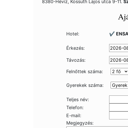
8380-Hévíz, Kossuth Lajos utca 9-11.
S
Ajá
Hotel:
✔️ ENSA
Érkezés:
Távozás:
Felnőttek száma:
Gyerekek száma:
Teljes név:
Telefon:
E-mail:
Megjegyzés: