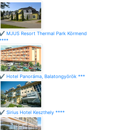
✔️ MJUS Resort Thermal Park Körmend
****
✔️ Hotel Panoráma, Balatongyörök ***
✔️ Sirius Hotel Keszthely ****