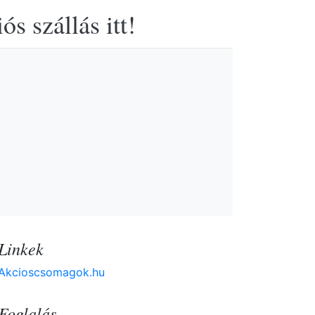
s szállás itt!
Linkek
Akcioscsomagok.hu
Foglalás