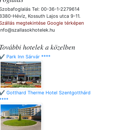
Szobafoglalás Tel: 00-36-1-2279614
8380-Hévíz, Kossuth Lajos utca 9-11.
Szállás megtekintése Google térképen
info@szallasokhotelek.hu
További hotelek a közelben
✔️ Park Inn Sárvár ****
✔️ Gotthard Therme Hotel Szentgotthárd
****