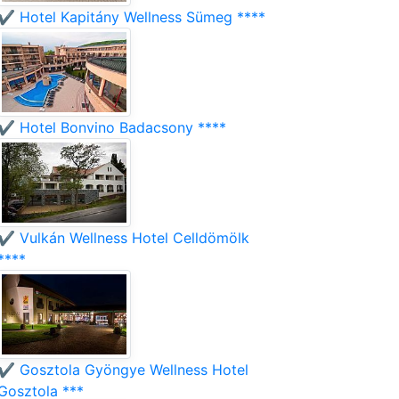
✔️ Hotel Kapitány Wellness Sümeg ****
✔️ Hotel Bonvino Badacsony ****
✔️ Vulkán Wellness Hotel Celldömölk
****
✔️ Gosztola Gyöngye Wellness Hotel
Gosztola ***