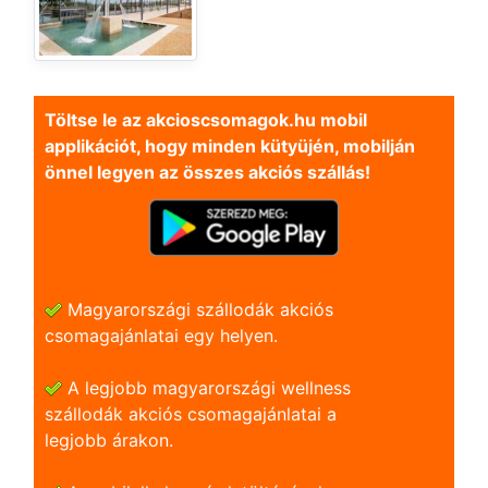
Töltse le az akcioscsomagok.hu mobil
applikációt, hogy minden kütyüjén, mobilján
önnel legyen az összes akciós szállás!
Magyarországi szállodák akciós
csomagajánlatai egy helyen.
A legjobb magyarországi wellness
szállodák akciós csomagajánlatai a
legjobb árakon.