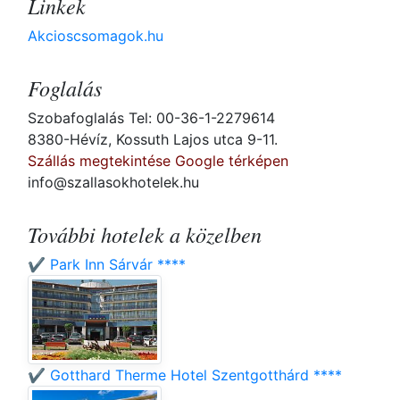
Linkek
Akcioscsomagok.hu
Foglalás
Szobafoglalás Tel: 00-36-1-2279614
8380-Hévíz, Kossuth Lajos utca 9-11.
Szállás megtekintése Google térképen
info@szallasokhotelek.hu
További hotelek a közelben
✔️ Park Inn Sárvár ****
✔️ Gotthard Therme Hotel Szentgotthárd ****