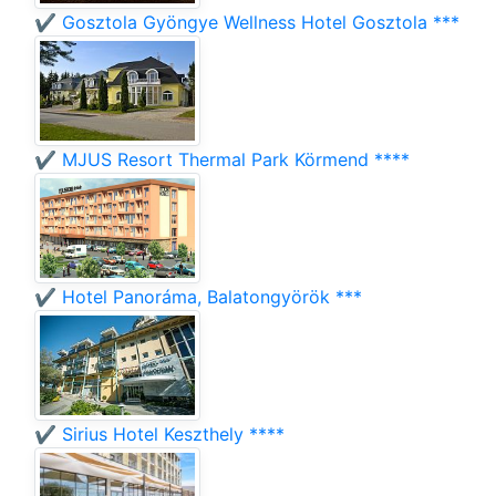
✔️ Gosztola Gyöngye Wellness Hotel Gosztola ***
✔️ MJUS Resort Thermal Park Körmend ****
✔️ Hotel Panoráma, Balatongyörök ***
✔️ Sirius Hotel Keszthely ****