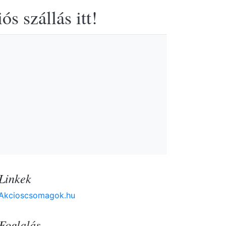
s szállás itt!
Linkek
Akcioscsomagok.hu
Foglalás