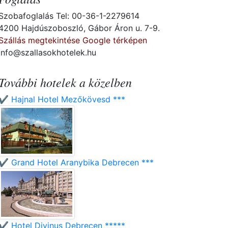
Szobafoglalás Tel: 00-36-1-2279614
4200 Hajdúszoboszló, Gábor Áron u. 7-9.
Szállás megtekintése Google térképen
info@szallasokhotelek.hu
További hotelek a közelben
✔️ Hajnal Hotel Mezőkövesd ***
✔️ Grand Hotel Aranybika Debrecen ***
✔️ Hotel Divinus Debrecen *****