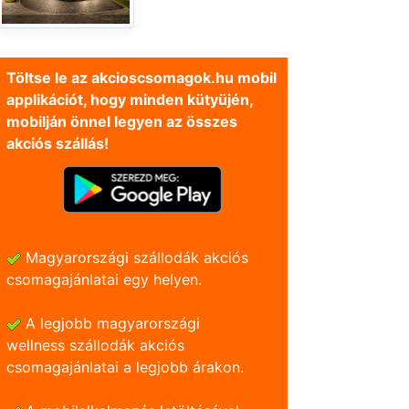
Töltse le az akcioscsomagok.hu mobil
applikációt, hogy minden kütyüjén,
mobilján önnel legyen az összes
akciós szállás!
Magyarországi szállodák akciós
csomagajánlatai egy helyen.
A legjobb magyarországi
wellness szállodák akciós
csomagajánlatai a legjobb árakon.