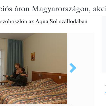
ciós áron Magyarországon, akció
úszoboszlón az Aqua Sol szállodában