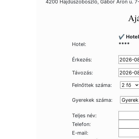
4200 Hajdúszoboszló, Gábor Áron u. 7
Ajá
✔️ Hote
Hotel:
****
Érkezés:
Távozás:
Felnőttek száma:
Gyerekek száma:
Teljes név:
Telefon:
E-mail: