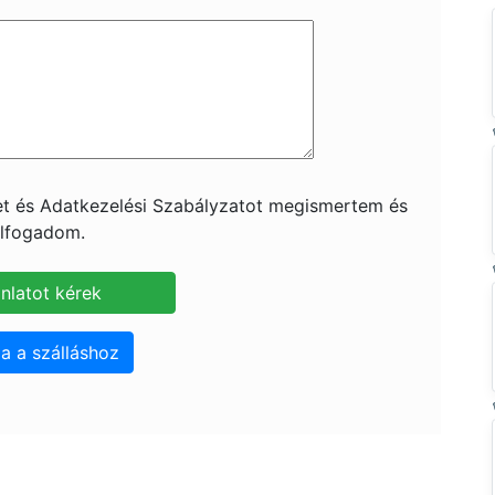
ket és Adatkezelési Szabályzatot megismertem és
lfogadom.
a a szálláshoz