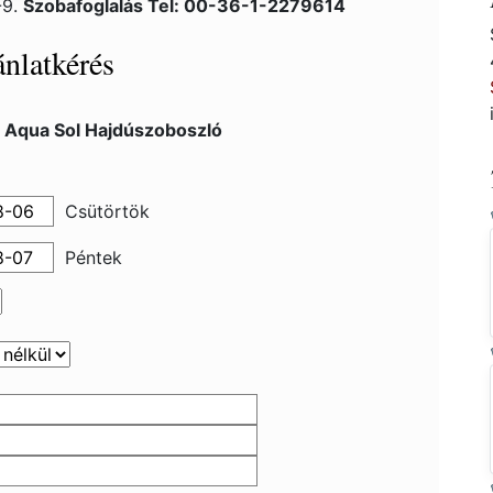
-9.
Szobafoglalás Tel: 00-36-1-2279614
nlatkérés
l Aqua Sol Hajdúszoboszló
Csütörtök
Péntek