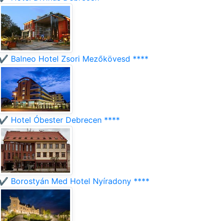
✔️ Balneo Hotel Zsori Mezőkövesd ****
✔️ Hotel Óbester Debrecen ****
✔️ Borostyán Med Hotel Nyíradony ****