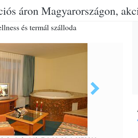
ciós áron Magyarországon, akció
lness és termál szálloda