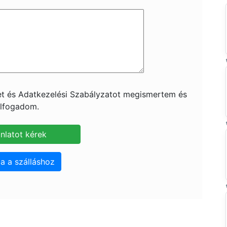
ket és Adatkezelési Szabályzatot megismertem és
lfogadom.
a a szálláshoz