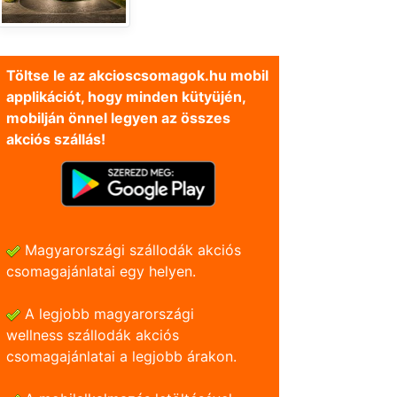
Töltse le az akcioscsomagok.hu mobil
applikációt, hogy minden kütyüjén,
mobilján önnel legyen az összes
akciós szállás!
Magyarországi szállodák akciós
csomagajánlatai egy helyen.
A legjobb magyarországi
wellness szállodák akciós
csomagajánlatai a legjobb árakon.