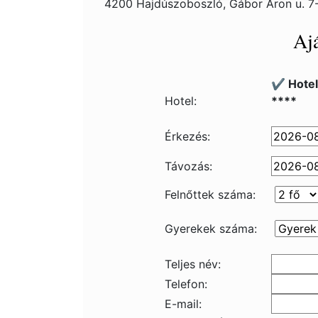
4200 Hajdúszoboszló, Gábor Áron u. 7
Ajá
✔️ Hote
Hotel:
****
Érkezés:
Távozás:
Felnőttek száma:
Gyerekek száma:
Teljes név:
Telefon:
E-mail: