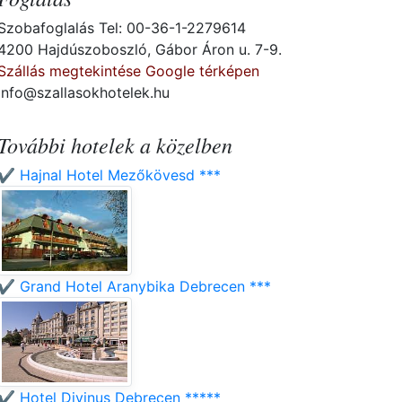
Szobafoglalás Tel: 00-36-1-2279614
4200 Hajdúszoboszló, Gábor Áron u. 7-9.
Szállás megtekintése Google térképen
info@szallasokhotelek.hu
További hotelek a közelben
✔️ Hajnal Hotel Mezőkövesd ***
✔️ Grand Hotel Aranybika Debrecen ***
✔️ Hotel Divinus Debrecen *****