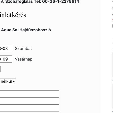
-9.
Szobafoglalás Tel: 00-36-1-2279614
nlatkérés
l Aqua Sol Hajdúszoboszló
Szombat
Vasárnap