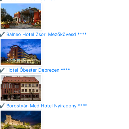
✔️ Balneo Hotel Zsori Mezőkövesd ****
✔️ Hotel Óbester Debrecen ****
✔️ Borostyán Med Hotel Nyíradony ****