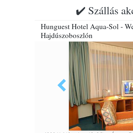
✔️ Szállás ak
Hunguest Hotel Aqua-Sol - Wel
Hajdúszoboszlón