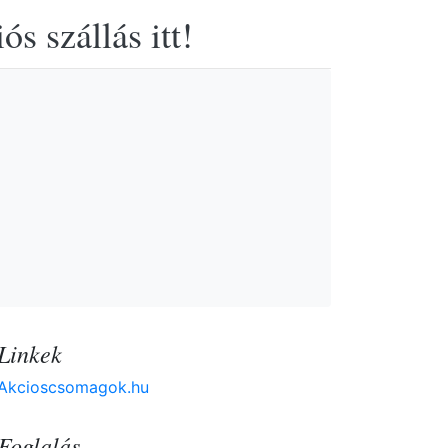
s szállás itt!
Linkek
Akcioscsomagok.hu
Foglalás