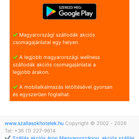
Magyarországi szállodák akciós
csomagajánlatai egy helyen.
A legjobb magyarországi wellness
szállodák akciós csomagajánlatai a
legjobb árakon.
A mobilalkalmazás letöltésével gyorsan
és egyszerũen foglalhat.
www.szallasokhotelek.hu
Copyright © 2002 - 2026
Tel: +36 (1) 227-9614
✔️ Szállás akciós áron Magyarországon, akciós szállás