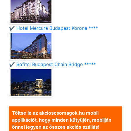
✔️ Hotel Mercure Budapest Korona ****
✔️ Sofitel Budapest Chain Bridge *****
Töltse le az akcioscsomagok.hu mobil
applikációt, hogy minden kütyüjén, mobilján
önnel legyen az összes akciós szállás!