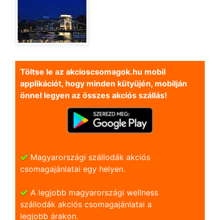
Töltse le az akcioscsomagok.hu mobil
applikációt, hogy minden kütyüjén, mobilján
önnel legyen az összes akciós szállás!
Magyarországi szállodák akciós
csomagajánlatai egy helyen.
A legjobb magyarországi wellness
szállodák akciós csomagajánlatai a
legjobb árakon.