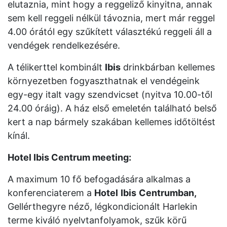
elutaznia, mint hogy a reggeliző kinyitna, annak
sem kell reggeli nélkül távoznia, mert már reggel
4.00 órától egy szűkített választékú reggeli áll a
vendégek rendelkezésére.
A télikerttel kombinált
Ibis
drinkbárban kellemes
környezetben fogyaszthatnak el vendégeink
egy-egy italt vagy szendvicset (nyitva 10.00-től
24.00 óráig). A ház első emeletén található belső
kert a nap bármely szakában kellemes időtöltést
kínál.
Hotel Ibis Centrum meeting:
A maximum 10 fő befogadására alkalmas a
konferenciaterem a
Hotel
Ibis
Centrumban,
Gellérthegyre néző, légkondicionált Harlekin
terme kiváló nyelvtanfolyamok, szűk körű