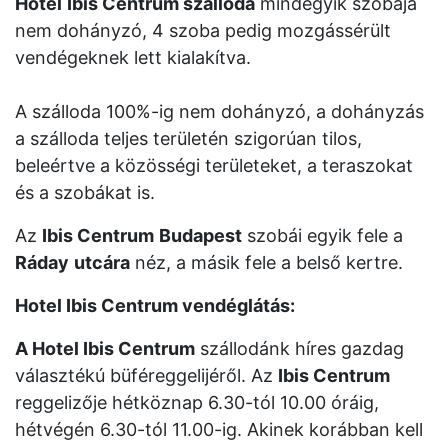
Hotel
Ibis Centrum szálloda
mindegyik szobája
nem dohányzó, 4 szoba pedig mozgássérült
vendégeknek lett kialakítva.
A szálloda 100%-ig nem dohányzó, a dohányzás
a szálloda teljes területén szigorúan tilos,
beleértve a közösségi területeket, a teraszokat
és a szobákat is.
Az
Ibis Centrum
Budapest
szobái egyik fele a
Ráday
utcára
néz, a másik fele a belső kertre.
Hotel Ibis Centrum vendéglátás:
A Hotel Ibis Centrum
szállodánk híres gazdag
választékú büféreggelijéről. Az
Ibis Centrum
reggelizője hétköznap 6.30-tól 10.00 óráig,
hétvégén 6.30-tól 11.00-ig. Akinek korábban kell