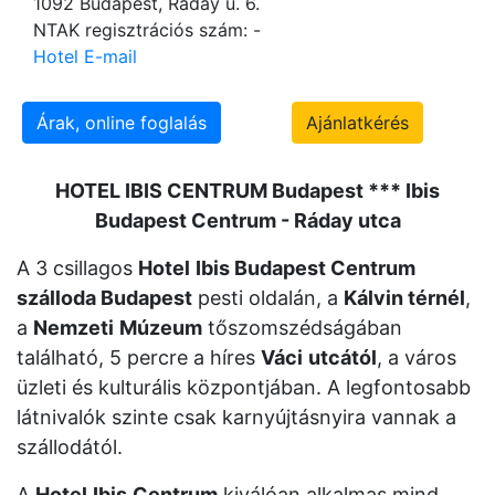
1092 Budapest, Ráday u. 6.
NTAK regisztrációs szám: -
Hotel E-mail
Árak, online foglalás
Ajánlatkérés
HOTEL IBIS CENTRUM Budapest *** Ibis
Budapest Centrum - Ráday utca
A 3 csillagos
Hotel
Ibis Budapest Centrum
szálloda Budapest
pesti oldalán, a
Kálvin térnél
,
a
Nemzeti
Múzeum
tőszomszédságában
található, 5 percre a híres
Váci
utcától
, a város
üzleti és kulturális központjában. A legfontosabb
látnivalók szinte csak karnyújtásnyira vannak a
szállodától.
A
Hotel
Ibis
Centrum
kiválóan alkalmas mind