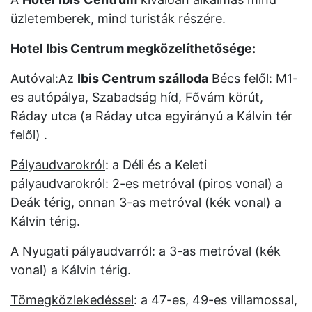
üzletemberek, mind turisták részére.
Hotel Ibis Centrum megközelíthetősége:
Autóval
:Az
Ibis Centrum szálloda
Bécs felől: M1-
es autópálya, Szabadság híd, Fővám körút,
Ráday utca (a Ráday utca egyirányú a Kálvin tér
felől) .
Pályaudvarokról
: a Déli és a Keleti
pályaudvarokról: 2-es metróval (piros vonal) a
Deák térig, onnan 3-as metróval (kék vonal) a
Kálvin térig.
A Nyugati pályaudvarról: a 3-as metróval (kék
vonal) a Kálvin térig.
Tömegközlekedéssel
: a 47-es, 49-es villamossal,