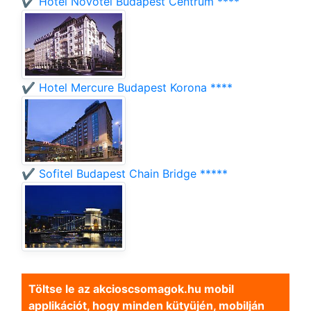
✔️ Hotel Novotel Budapest Centrum ****
✔️ Hotel Mercure Budapest Korona ****
✔️ Sofitel Budapest Chain Bridge *****
Töltse le az akcioscsomagok.hu mobil
applikációt, hogy minden kütyüjén, mobilján