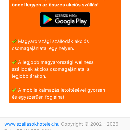
önnel legyen az összes akciós szállás!
Magyarországi szállodák akciós
csomagajánlatai egy helyen.
A legjobb magyarországi wellness
szállodák akciós csomagajánlatai a
legjobb árakon.
A mobilalkalmazás letöltésével gyorsan
és egyszerũen foglalhat.
www.szallasokhotelek.hu
Copyright © 2002 - 2026