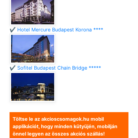
✔️ Hotel Mercure Budapest Korona ****
✔️ Sofitel Budapest Chain Bridge *****
Töltse le az akcioscsomagok.hu mobil
applikációt, hogy minden kütyüjén, mobilján
önnel legyen az összes akciós szállás!