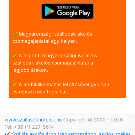
Magyarországi szállodák akciós
csomagajánlatai egy helyen.
A legjobb magyarországi wellness
szállodák akciós csomagajánlatai a
legjobb árakon.
A mobilalkalmazás letöltésével gyorsan
és egyszerũen foglalhat.
www.szallasokhotelek.hu
Copyright © 2002 - 2026
Tel: +36 (1) 227-9614
✔️ Szállás akciós áron Magyarországon, akciós szállás