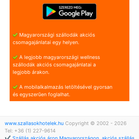
Magyarországi szállodák akciós
csomagajánlatai egy helyen.
A legjobb magyarországi wellness
szállodák akciós csomagajánlatai a
legjobb árakon.
A mobilalkalmazás letöltésével gyorsan
és egyszerũen foglalhat.
www.szallasokhotelek.hu
Copyright © 2002 - 2026
Tel: +36 (1) 227-9614
✔️ Szállás akciós áron Magyarországon, akciós szállás