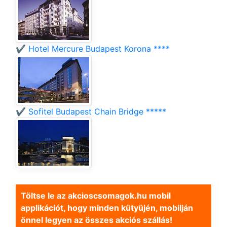
✔️ Hotel Mercure Budapest Korona ****
✔️ Sofitel Budapest Chain Bridge *****
Töltse le az akcioscsomagok.hu mobil
applikációt, hogy minden kütyüjén, mobilján
önnel legyen az összes akciós szállás!