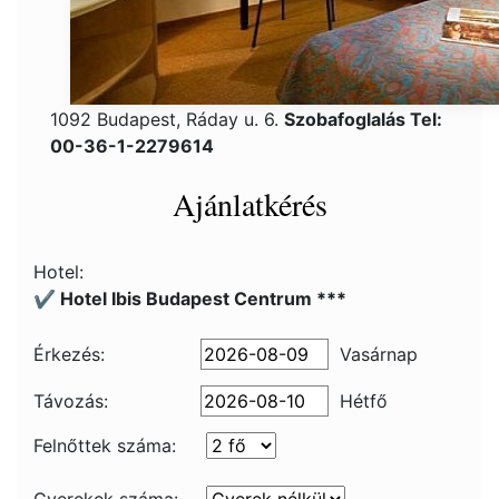
1092 Budapest, Ráday u. 6.
Szobafoglalás Tel:
00-36-1-2279614
Ajánlatkérés
Hotel:
✔️ Hotel Ibis Budapest Centrum ***
Érkezés:
Vasárnap
Távozás:
Hétfő
Felnőttek száma: