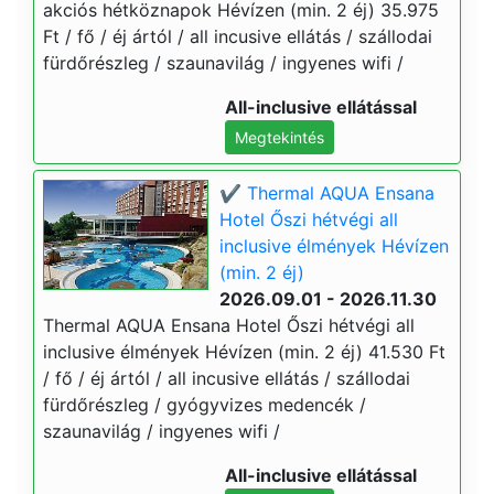
akciós hétköznapok Hévízen (min. 2 éj) 35.975
Ft / fő / éj ártól / all incusive ellátás / szállodai
fürdőrészleg / szaunavilág / ingyenes wifi /
All-inclusive ellátással
Megtekintés
✔️ Thermal AQUA Ensana
Hotel Őszi hétvégi all
inclusive élmények Hévízen
(min. 2 éj)
2026.09.01 - 2026.11.30
Thermal AQUA Ensana Hotel Őszi hétvégi all
inclusive élmények Hévízen (min. 2 éj) 41.530 Ft
/ fő / éj ártól / all incusive ellátás / szállodai
fürdőrészleg / gyógyvizes medencék /
szaunavilág / ingyenes wifi /
All-inclusive ellátással