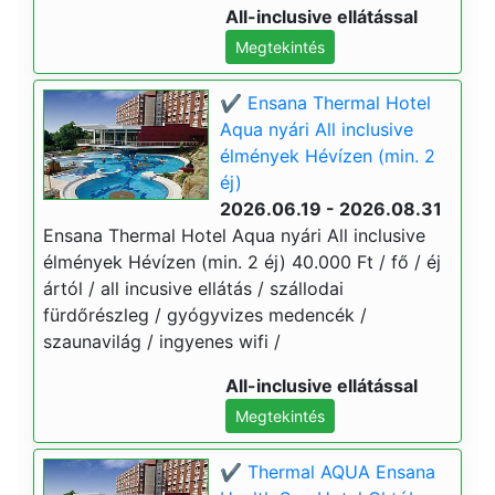
All-inclusive ellátással
Megtekintés
✔️ Ensana Thermal Hotel
Aqua nyári All inclusive
élmények Hévízen (min. 2
éj)
2026.06.19 - 2026.08.31
Ensana Thermal Hotel Aqua nyári All inclusive
élmények Hévízen (min. 2 éj) 40.000 Ft / fő / éj
ártól / all incusive ellátás / szállodai
fürdőrészleg / gyógyvizes medencék /
szaunavilág / ingyenes wifi /
All-inclusive ellátással
Megtekintés
✔️ Thermal AQUA Ensana