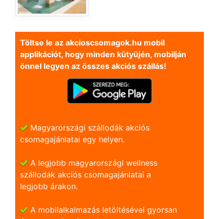
Töltse le az akcioscsomagok.hu mobil
applikációt, hogy minden kütyüjén, mobilján
önnel legyen az összes akciós szállás!
Magyarországi szállodák akciós
csomagajánlatai egy helyen.
A legjobb magyarországi wellness
szállodák akciós csomagajánlatai a
legjobb árakon.
A mobilalkalmazás letöltésével gyorsan