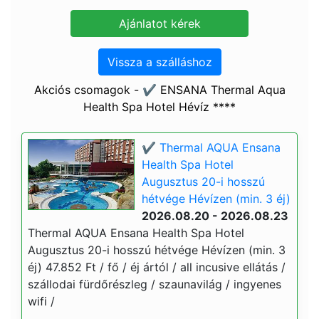
Vissza a szálláshoz
Akciós csomagok - ✔️ ENSANA Thermal Aqua
Health Spa Hotel Hévíz ****
✔️ Thermal AQUA Ensana
Health Spa Hotel
Augusztus 20-i hosszú
hétvége Hévízen (min. 3 éj)
2026.08.20 - 2026.08.23
Thermal AQUA Ensana Health Spa Hotel
Augusztus 20-i hosszú hétvége Hévízen (min. 3
éj) 47.852 Ft / fő / éj ártól / all incusive ellátás /
szállodai fürdőrészleg / szaunavilág / ingyenes
wifi /