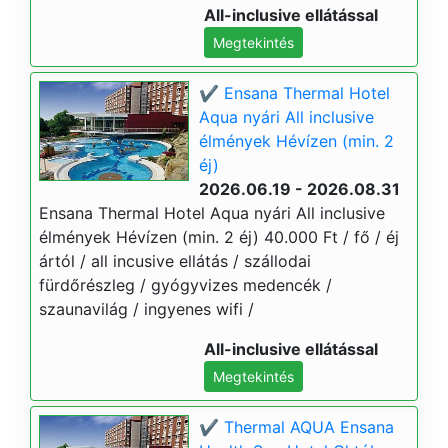
All-inclusive ellátással
Megtekintés
✔️ Ensana Thermal Hotel
Aqua nyári All inclusive
élmények Hévízen (min. 2
éj)
2026.06.19 - 2026.08.31
Ensana Thermal Hotel Aqua nyári All inclusive
élmények Hévízen (min. 2 éj) 40.000 Ft / fő / éj
ártól / all incusive ellátás / szállodai
fürdőrészleg / gyógyvizes medencék /
szaunavilág / ingyenes wifi /
All-inclusive ellátással
Megtekintés
✔️ Thermal AQUA Ensana