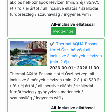
akciós hétköznapok Hévízen (min. 2 éj) 35.975
Ft / fő / éj ártól / all incusive ellátás / szállodai
fürdőrészleg / szaunavilág / ingyenes wifi /
All-inclusive ellátással
Megtekintés
✔️ Thermal AQUA Ensana
Hotel Őszi hétvégi all
inclusive élmények Hévízen
(min. 2 éj)
2026.09.01 - 2026.11.30
Thermal AQUA Ensana Hotel Őszi hétvégi all
inclusive élmények Hévízen (min. 2 éj) 41.530 Ft
/ fő / éj ártól / all incusive ellátás / szállodai
fürdőrészleg / gyógyvizes medencék /
szaunavilág / ingyenes wifi /
All-inclusive ellátással