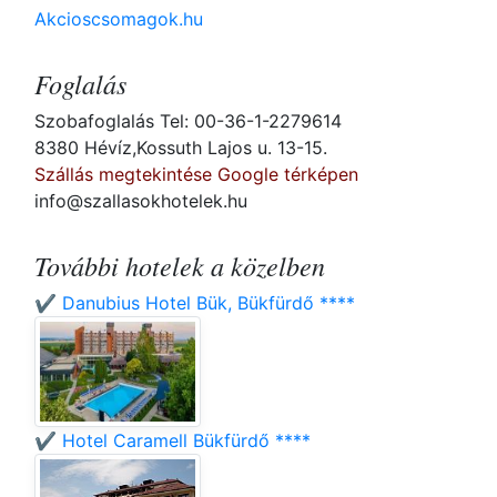
Akcioscsomagok.hu
Foglalás
Szobafoglalás Tel: 00-36-1-2279614
8380 Hévíz,Kossuth Lajos u. 13-15.
Szállás megtekintése Google térképen
info@szallasokhotelek.hu
További hotelek a közelben
✔️ Danubius Hotel Bük, Bükfürdő ****
✔️ Hotel Caramell Bükfürdő ****