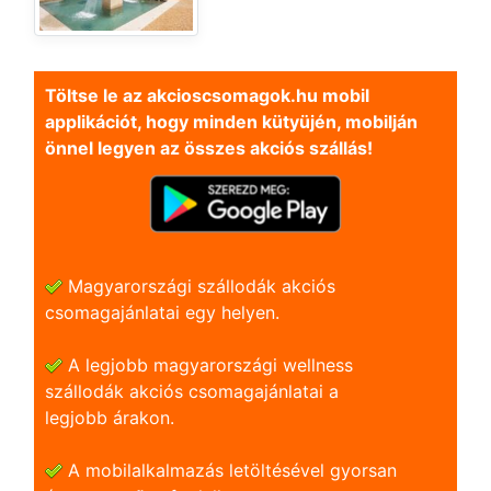
Töltse le az akcioscsomagok.hu mobil
applikációt, hogy minden kütyüjén, mobilján
önnel legyen az összes akciós szállás!
Magyarországi szállodák akciós
csomagajánlatai egy helyen.
A legjobb magyarországi wellness
szállodák akciós csomagajánlatai a
legjobb árakon.
A mobilalkalmazás letöltésével gyorsan