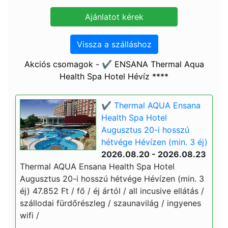
Vissza a szálláshoz
Akciós csomagok - ✔️ ENSANA Thermal Aqua
Health Spa Hotel Hévíz ****
✔️ Thermal AQUA Ensana
Health Spa Hotel
Augusztus 20-i hosszú
hétvége Hévízen (min. 3 éj)
2026.08.20 - 2026.08.23
Thermal AQUA Ensana Health Spa Hotel
Augusztus 20-i hosszú hétvége Hévízen (min. 3
éj) 47.852 Ft / fő / éj ártól / all incusive ellátás /
szállodai fürdőrészleg / szaunavilág / ingyenes
wifi /