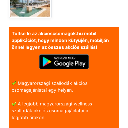
Töltse le az akcioscsomagok.hu mobil
applikációt, hogy minden kütyüjén, mobilján
önnel legyen az összes akciós szállás!
Magyarországi szállodák akciós
csomagajánlatai egy helyen.
A legjobb magyarországi wellness
szállodák akciós csomagajánlatai a
legjobb árakon.