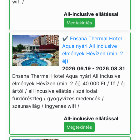
wifi /
All-inclusive ellátással
Megtekintés
✔️ Ensana Thermal Hotel
Aqua nyári All inclusive
élmények Hévízen (min. 2
éj)
2026.06.19 - 2026.08.31
Ensana Thermal Hotel Aqua nyári All inclusive
élmények Hévízen (min. 2 éj) 40.000 Ft / fő / éj
ártól / all incusive ellátás / szállodai
fürdőrészleg / gyógyvizes medencék /
szaunavilág / ingyenes wifi /
All-inclusive ellátással
Megtekintés