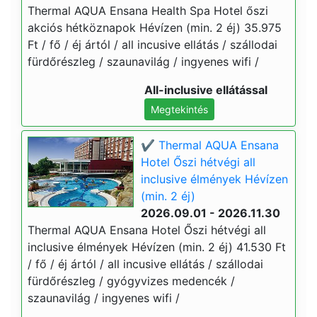
Thermal AQUA Ensana Health Spa Hotel őszi
akciós hétköznapok Hévízen (min. 2 éj) 35.975
Ft / fő / éj ártól / all incusive ellátás / szállodai
fürdőrészleg / szaunavilág / ingyenes wifi /
All-inclusive ellátással
Megtekintés
✔️ Thermal AQUA Ensana
Hotel Őszi hétvégi all
inclusive élmények Hévízen
(min. 2 éj)
2026.09.01 - 2026.11.30
Thermal AQUA Ensana Hotel Őszi hétvégi all
inclusive élmények Hévízen (min. 2 éj) 41.530 Ft
/ fő / éj ártól / all incusive ellátás / szállodai
fürdőrészleg / gyógyvizes medencék /
szaunavilág / ingyenes wifi /