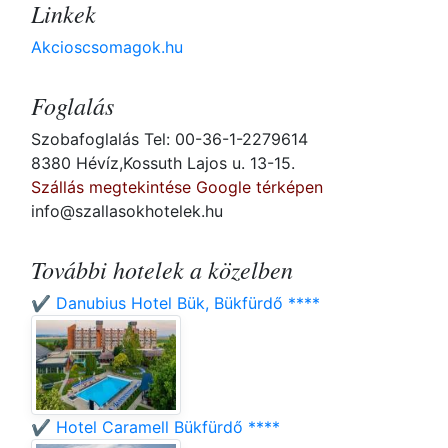
Linkek
Akcioscsomagok.hu
Foglalás
Szobafoglalás Tel: 00-36-1-2279614
8380 Hévíz,Kossuth Lajos u. 13-15.
Szállás megtekintése Google térképen
info@szallasokhotelek.hu
További hotelek a közelben
✔️ Danubius Hotel Bük, Bükfürdő ****
✔️ Hotel Caramell Bükfürdő ****